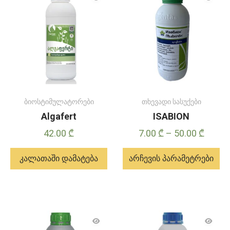
ბიოსტიმულატორები
თხევადი სასუქები
Algafert
ISABION
Price
42.00
₾
7.00
₾
–
50.00
₾
range:
კალათაში დამატება
არჩევის პარამეტრები
7.00 ₾
throu
ამ
50.00 
პროდუქტს
აქვს
მრავალი