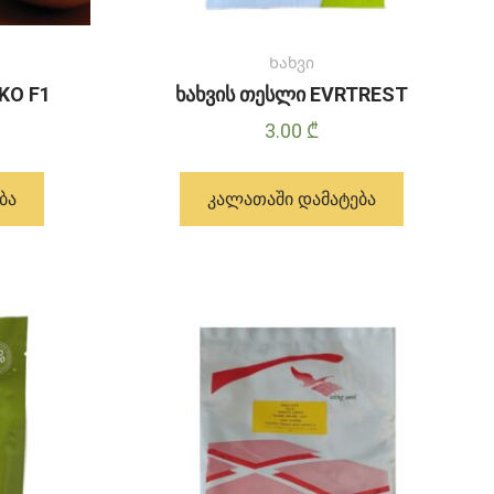
Ხახვი
KO F1
ხახვის თესლი EVRTREST
3.00
₾
ᲑᲐ
ᲙᲐᲚᲐᲗᲐᲨᲘ ᲓᲐᲛᲐᲢᲔᲑᲐ