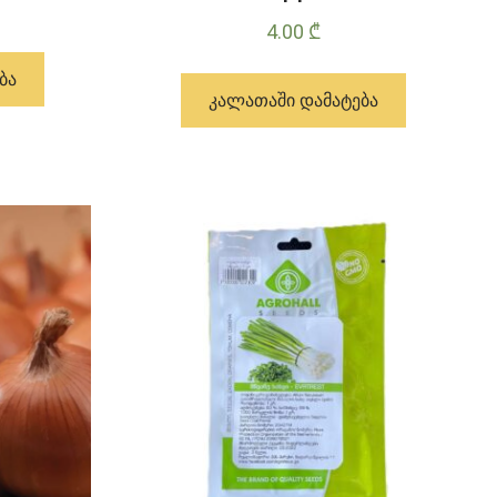
4.00
₾
ᲑᲐ
ᲙᲐᲚᲐᲗᲐᲨᲘ ᲓᲐᲛᲐᲢᲔᲑᲐ