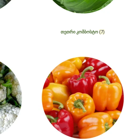
ᲗᲔᲗᲠᲘ ᲙᲝᲛᲑᲝᲡᲢᲝ
(7)