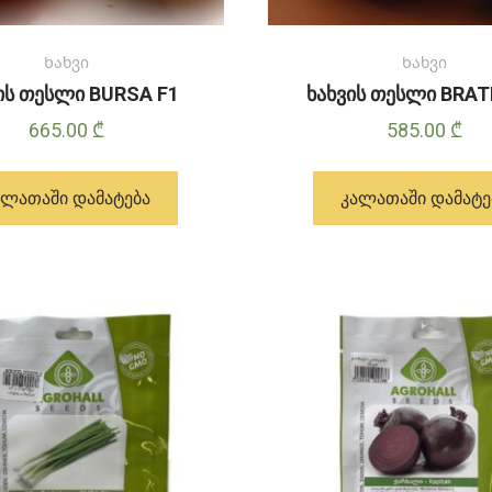
Ხახვი
Ხახვი
ის თესლი BURSA F1
ხახვის თესლი BRAT
665.00
₾
585.00
₾
ᲐᲚᲐᲗᲐᲨᲘ ᲓᲐᲛᲐᲢᲔᲑᲐ
ᲙᲐᲚᲐᲗᲐᲨᲘ ᲓᲐᲛᲐᲢᲔ