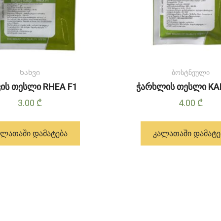
Ხახვი
ბოსტნეული
ვის თესლი RHEA F1
ჭარხლის თესლი KA
3.00
₾
4.00
₾
ᲐᲚᲐᲗᲐᲨᲘ ᲓᲐᲛᲐᲢᲔᲑᲐ
ᲙᲐᲚᲐᲗᲐᲨᲘ ᲓᲐᲛᲐᲢᲔ