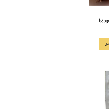
ხახვ
Კ