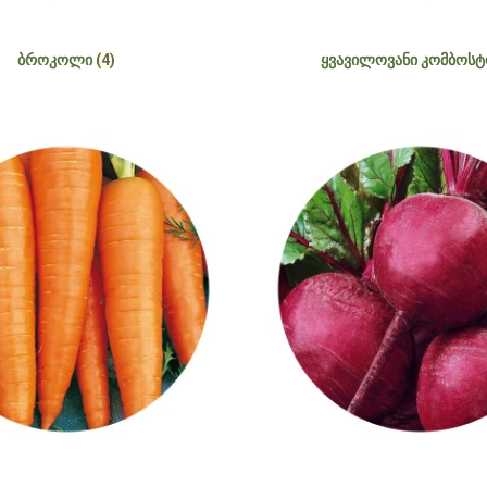
ᲑᲠᲝᲙᲝᲚᲘ
(4)
ᲧᲕᲐᲕᲘᲚᲝᲕᲐᲜᲘ ᲙᲝᲛᲑᲝᲡ