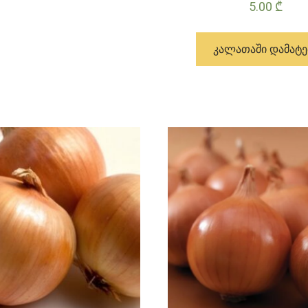
5.00
₾
ᲙᲐᲚᲐᲗᲐᲨᲘ ᲓᲐᲛᲐᲢᲔ