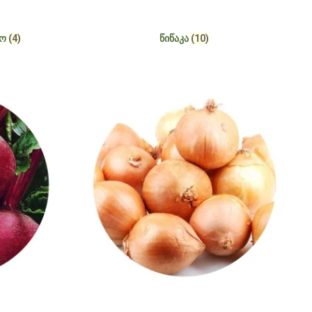
ᲢᲝ
(4)
ᲬᲘᲬᲐᲙᲐ
(10)