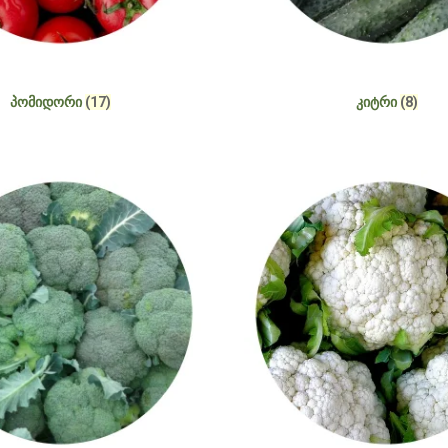
ᲞᲝᲛᲘᲓᲝᲠᲘ
(17)
ᲙᲘᲢᲠᲘ
(8)