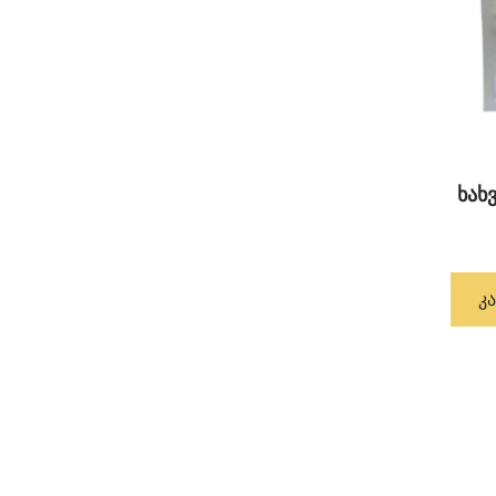
ხახ
Კ