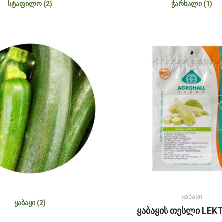
ᲡᲢᲐᲤᲘᲚᲝ
(2)
ᲭᲐᲠᲮᲐᲚᲘ
(1)
ყაბაყი
ᲧᲐᲑᲐᲧᲘ
(2)
ყაბაყის თესლი LEK