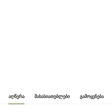
ᲐᲦᲬᲔᲠᲐ
ᲛᲐᲮᲐᲡᲘᲐᲗᲔᲑᲚᲔᲑᲘ
ᲒᲐᲛᲝᲧᲔᲜᲔᲑᲐ