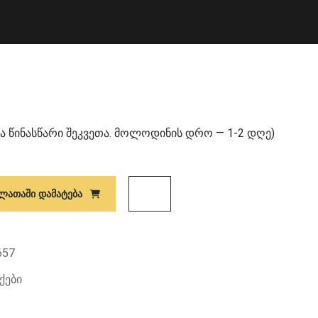
ა წინასწარი შეკვეთა. მოლოდინის დრო — 1-2 დღე)
ᲚᲐᲗᲐᲨᲘ ᲓᲐᲛᲐᲢᲔᲑᲐ
657
ქები