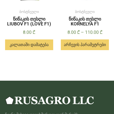
გვერდზე
ბოსტნეული
ბოსტნეული
წიწაკის თესლი
წიწაკის თესლი
LIUBOV F1 (LOVE F1)
KORNELYA F1
Price
8.00
₾
8.00
₾
–
110.00
₾
range
კალათაში დამატება
არჩევის პარამეტრები
8.00 
throu
ამ
110.0
პროდუქტს
აქვს
მრავალი
ვარიანტი.
ვარიანტები
შეიძლება
შეირჩეს
პროდუქტის