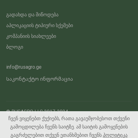
გადახდა და მიწოდება
აპლიკაციის ტიპიური სქემები
კომპანიის სიახლეები
ბლოგი
info@rusagro.ge
Საკონტაქტო ინფორმაცია
© RUSAGRO LLC 2017-2024
ჩვენ ვიყენებთ ქუქიებს, რათა გავაუმჯობესოთ თქვენი
გამოცდილება ჩვენს საიტზე. ამ საიტის გამოყენების
ამ საიტზე წარმოდგენილი ნებისმიერი ინფორმაცია
გაგრძელებით თქვენ ეთანხმებით ჩვენს
პოლიტიკა