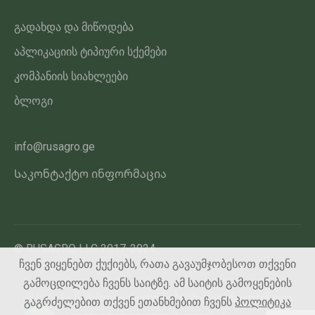
გადახდა და მიწოდება
აპლიკაციის ტიპიური სქემები
კომპანიის სიახლეები
ბლოგი
info@rusagro.ge
Საკონტაქტო ინფორმაცია
© RUSAGRO LLC 2017-2024
ჩვენ ვიყენებთ ქუქიებს, რათა გავაუმჯობესოთ თქვენი
გამოცდილება ჩვენს საიტზე. ამ საიტის გამოყენების
ამ საიტზე წარმოდგენილი ნებისმიერი ინფორმაცია
გაგრძელებით თქვენ ეთანხმებით ჩვენს
პოლიტიკა