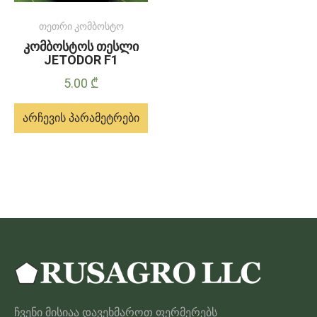
თეთრი კომბოსტო
კომბოსტოს თესლი
JETODOR F1
5.00
₾
არჩევის პარამეტრები
ამ
პროდუქტს
აქვს
მრავალი
ვარიანტი.
ვარიანტები
შეიძლება
შეირჩეს
პროდუქტის
ჩვენი მისიაა დავეხმაროთ ფერმერებს