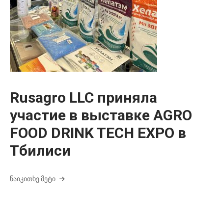
Rusagro LLC приняла
участие в выставке AGRO
FOOD DRINK TECH EXPO в
Тбилиси
ᲬᲐᲘᲙᲘᲗᲮᲔ ᲛᲔᲢᲘ