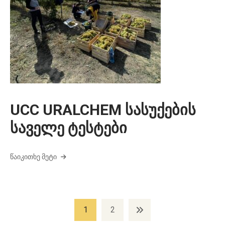
UCC URALCHEM სასუქების
საველე ტესტები
ᲬᲐᲘᲙᲘᲗᲮᲔ ᲛᲔᲢᲘ
პოსტების
1
2
ნავიგაცია