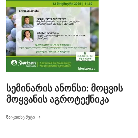
სემინარის ანონსი: მოცვის
მოყვანის აგროტექნიკა
ᲬᲐᲘᲙᲘᲗᲮᲔ ᲛᲔᲢᲘ