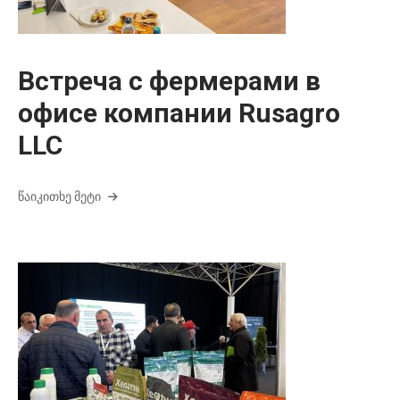
Встреча с фермерами в
офисе компании Rusagro
LLC
ᲬᲐᲘᲙᲘᲗᲮᲔ ᲛᲔᲢᲘ