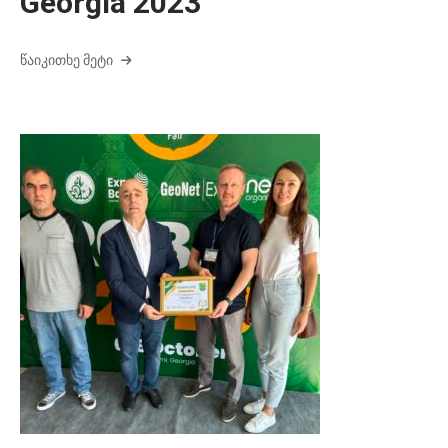
Georgia 2023
ᲬᲐᲘᲙᲘᲗᲮᲔ ᲛᲔᲢᲘ