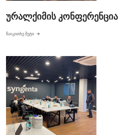
ურალქიმის კონფერენცია
ᲬᲐᲘᲙᲘᲗᲮᲔ ᲛᲔᲢᲘ