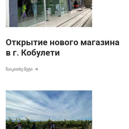
Открытие нового магазина
в г. Кобулети
ᲬᲐᲘᲙᲘᲗᲮᲔ ᲛᲔᲢᲘ