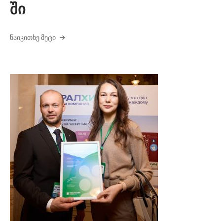
ში
ᲬᲐᲘᲙᲘᲗᲮᲔ ᲛᲔᲢᲘ