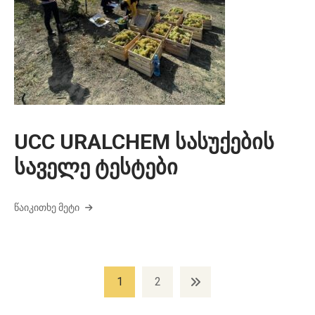
UCC URALCHEM სასუქების
საველე ტესტები
ᲬᲐᲘᲙᲘᲗᲮᲔ ᲛᲔᲢᲘ
პოსტების
1
2
ნავიგაცია