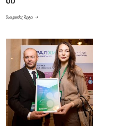
ში
ᲬᲐᲘᲙᲘᲗᲮᲔ ᲛᲔᲢᲘ