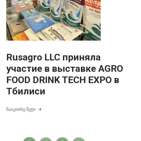
Rusagro LLC приняла
участие в выставке AGRO
FOOD DRINK TECH EXPO в
Тбилиси
ᲬᲐᲘᲙᲘᲗᲮᲔ ᲛᲔᲢᲘ