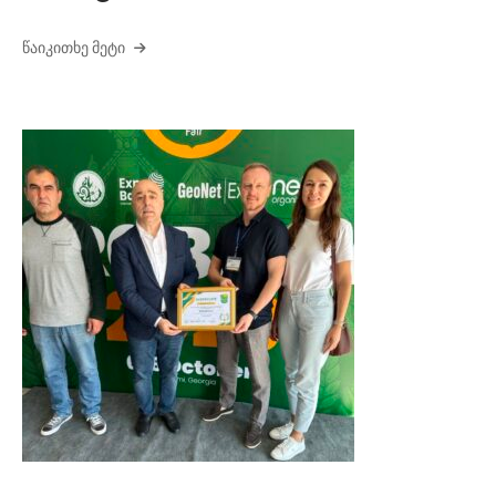
ᲬᲐᲘᲙᲘᲗᲮᲔ ᲛᲔᲢᲘ