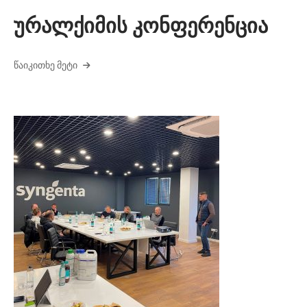
ურალქიმის კონფერენცია
ᲬᲐᲘᲙᲘᲗᲮᲔ ᲛᲔᲢᲘ