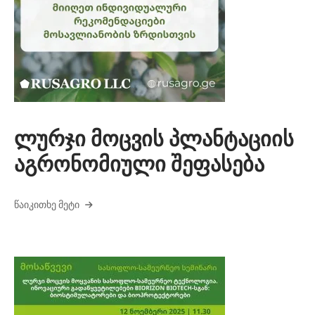
ლურჯი მოცვის პლანტაციის
აგრონომიული შეფასება
ᲬᲐᲘᲙᲘᲗᲮᲔ ᲛᲔᲢᲘ