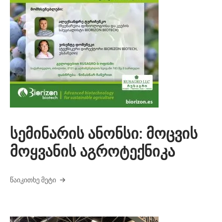
სემინარის ანონსი: მოცვის
მოყვანის აგროტექნიკა
ᲬᲐᲘᲙᲘᲗᲮᲔ ᲛᲔᲢᲘ