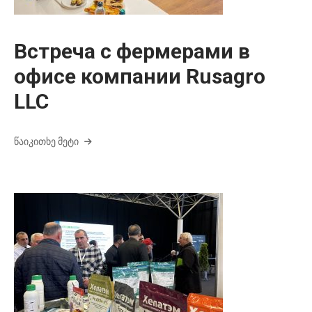
Встреча с фермерами в
офисе компании Rusagro
LLC
ᲬᲐᲘᲙᲘᲗᲮᲔ ᲛᲔᲢᲘ