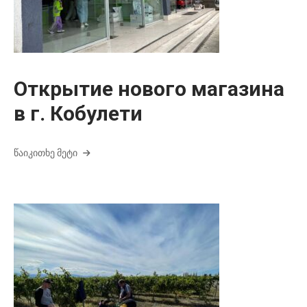
Открытие нового магазина
в г. Кобулети
ᲬᲐᲘᲙᲘᲗᲮᲔ ᲛᲔᲢᲘ