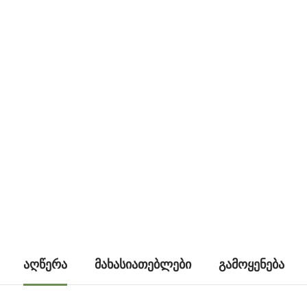
ᲐᲦᲬᲔᲠᲐ
ᲛᲐᲮᲐᲡᲘᲐᲗᲔᲑᲚᲔᲑᲘ
ᲒᲐᲛᲝᲧᲔᲜᲔᲑᲐ