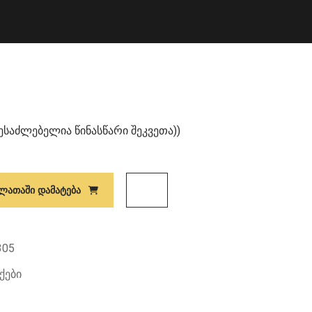
შესაძლებელია წინასწარი შეკვეთა))
ᲚᲐᲗᲐᲨᲘ ᲓᲐᲛᲐᲢᲔᲑᲐ
305
ქები