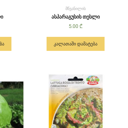
მწვანილის
ლი
ასპარაგუსის თესლი
5.00
₾
ᲑᲐ
ᲙᲐᲚᲐᲗᲐᲨᲘ ᲓᲐᲛᲐᲢᲔᲑᲐ