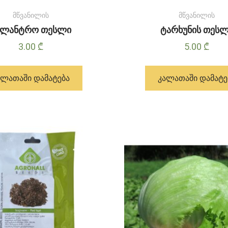
მწვანილის
მწვანილის
ილანტრო თესლი
ტარხუნის თეს
3.00
₾
5.00
₾
ᲐᲚᲐᲗᲐᲨᲘ ᲓᲐᲛᲐᲢᲔᲑᲐ
ᲙᲐᲚᲐᲗᲐᲨᲘ ᲓᲐᲛᲐᲢᲔ