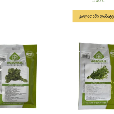
4.00
₾
ᲙᲐᲚᲐᲗᲐᲨᲘ ᲓᲐᲛᲐᲢᲔ