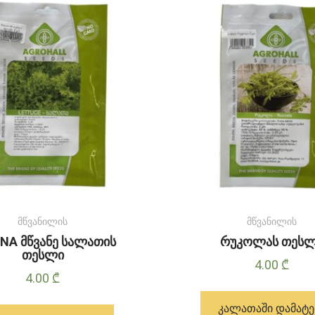
მწვანილის
მწვანილის
NA მწვანე სალათის
რუკოლას თეს
თესლი
4.00
₾
4.00
₾
ᲙᲐᲚᲐᲗᲐᲨᲘ ᲓᲐᲛᲐᲢᲔ