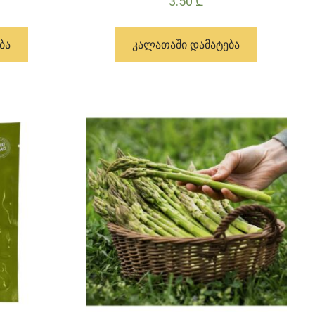
3.50
₾
ᲑᲐ
ᲙᲐᲚᲐᲗᲐᲨᲘ ᲓᲐᲛᲐᲢᲔᲑᲐ