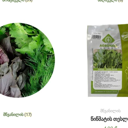
მწვანილის
ᲛᲬᲕᲐᲜᲘᲚᲘᲡ
(17)
წიწმატის თესლ