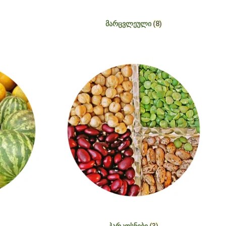
ᲛᲐᲠᲪᲕᲚᲔᲣᲚᲘ
(8)
ᲞᲐᲠᲙᲝᲡᲜᲔᲑᲘ
(3)