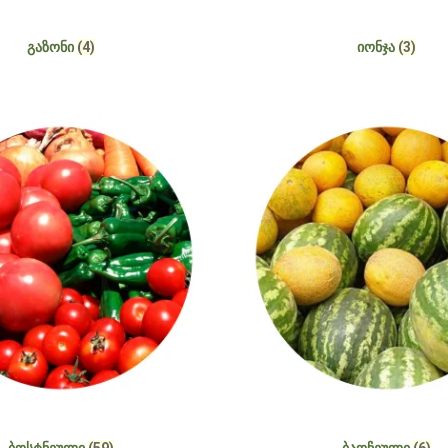
ᲒᲐᲖᲝᲜᲘ
(4)
ᲘᲝᲜᲯᲐ
(3)
ᲑᲝᲡᲢᲜᲔᲣᲚᲘ
(59)
ᲑᲐᲦᲩᲔᲣᲚᲘ
(6)