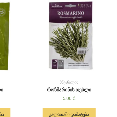
მწვანილის
ლი
როზმარინის თესლი
5.00
₾
ᲑᲐ
ᲙᲐᲚᲐᲗᲐᲨᲘ ᲓᲐᲛᲐᲢᲔᲑᲐ