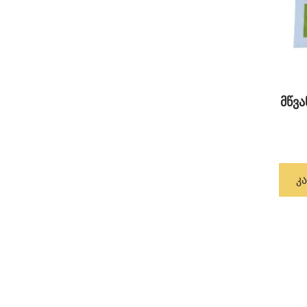
მწვ
Კ