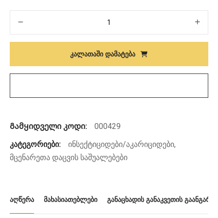
რაოდენობა:
ВЕРТИМЕК,
КЭ
ᲙᲐᲚᲐᲗᲐᲨᲘ ᲓᲐᲛᲐᲢᲔᲑᲐ
Გამყიდველი კოდი:
000429
კატეგორიები:
ინსექტიციდები/აკარიციდები
,
მცენარეთა დაცვის საშუალებები
ᲐᲦᲬᲔᲠᲐ
ᲛᲐᲮᲐᲡᲘᲐᲗᲔᲑᲚᲔᲑᲘ
ᲒᲐᲜᲐᲪᲮᲐᲓᲘᲡ ᲒᲐᲜᲐᲙᲕᲔᲗᲘᲡ ᲒᲐᲐᲜᲒᲐᲠᲘᲨ