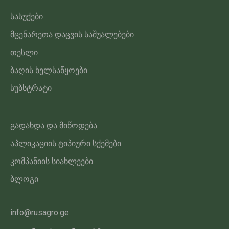
სასუქები
მცენარეთა დაცვის საშუალებები
თესლი
ბაღის ხელსაწყოები
სუბსტრატი
გადახდა და მიწოდება
აპლიკაციის ტიპიური სქემები
კომპანიის სიახლეები
ბლოგი
info@rusagro.ge