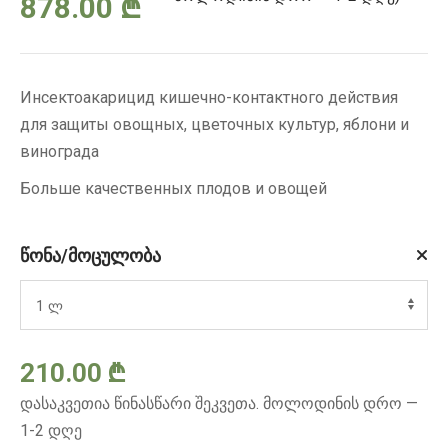
Price
878.00
₾
range:
Инсектоакарицид кишечно-контактного действия
24.00 ₾
для защиты овощных, цветочных культур, яблони и
винограда
through
Больше качественных плодов и овощей
878.00 ₾
წონა/მოცულობა
210.00
₾
დასაკვეთია წინასწარი შეკვეთა. მოლოდინის დრო —
1-2 დღე