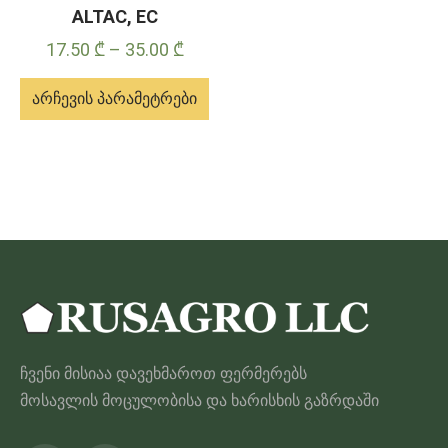
ALTAC, EC
Price
17.50
₾
–
35.00
₾
range:
არჩევის პარამეტრები
17.50 ₾
through
ამ
35.00 ₾
პროდუქტს
აქვს
მრავალი
ვარიანტი.
ვარიანტები
შეიძლება
შეირჩეს
პროდუქტის
ჩვენი მისიაა დავეხმაროთ ფერმერებს
გვერდზე
მოსავლის მოცულობისა და ხარისხის გაზრდაში