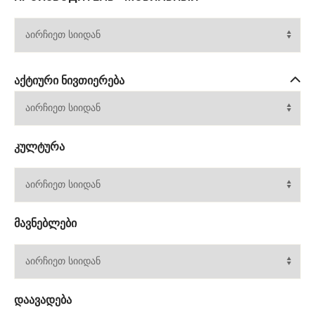
ᲐᲥᲢᲘᲣᲠᲘ ᲜᲘᲕᲗᲘᲔᲠᲔᲑᲐ
ᲙᲣᲚᲢᲣᲠᲐ
ᲛᲐᲕᲜᲔᲑᲚᲔᲑᲘ
ᲓᲐᲐᲕᲐᲓᲔᲑᲐ