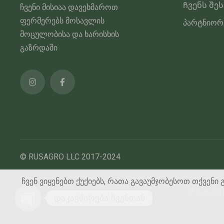
Ჩვენს შე
ჩვენი მისიაა დავეხმაროთ
ფერმერებს მოსავლის
პარტნიორ
მოცულობისა და ხარისხის
გაზრდაში
© RUSAGRO LLC 2017-2024
ჩვენ ვიყენებთ ქუქიებს, რათა გავაუმჯობესოთ თქვენი 
ამ საიტზ
დაკავშირება ჩვენთან
გახსენით ჩატი