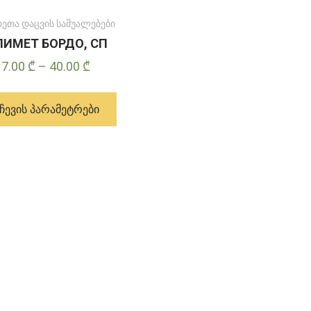
რეთა დაცვის საშუალებები
ИМЕТ БОРДО, СП
Price
17.00
₾
–
40.00
₾
range:
ამ
17.00 ₾
პროდუქტს
ᲩᲔᲕᲘᲡ ᲞᲐᲠᲐᲛᲔᲢᲠᲔᲑᲘ
through
აქვს
40.00 ₾
მრავალი
ვარიანტი.
ვარიანტები
შეიძლება
შეირჩეს
პროდუქტის
გვერდზე