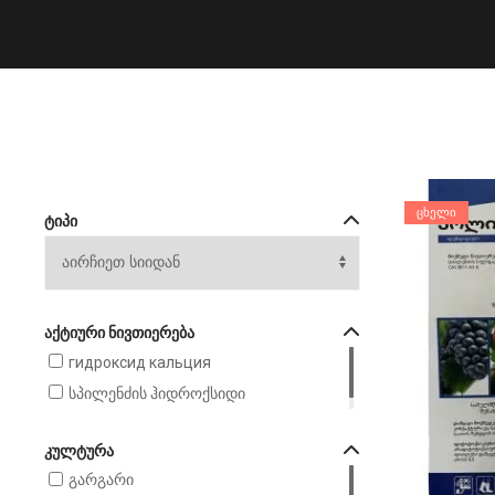
ᲪᲮᲔᲚᲘ
ᲢᲘᲞᲘ
ᲐᲥᲢᲘᲣᲠᲘ ᲜᲘᲕᲗᲘᲔᲠᲔᲑᲐ
гидроксид кальция
სპილენძის ჰიდროქსიდი
ᲙᲣᲚᲢᲣᲠᲐ
გარგარი