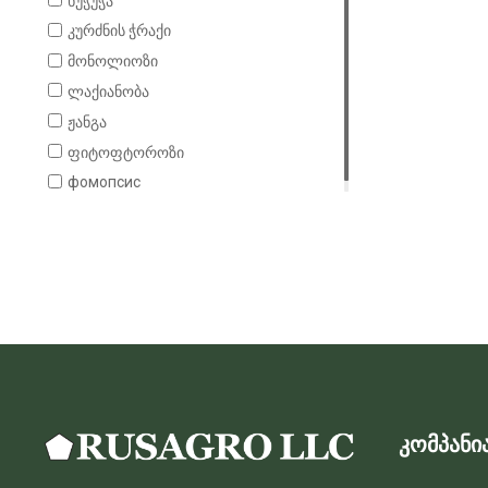
ხუჭუჭა
ალუბალი
კურძნის ჭრაქი
კარტოფილი
მონოლიოზი
ჟოლო
ლაქიანობა
ვაშლი
ჟანგა
ფიტოფტოროზი
фомопсис
კომპანი