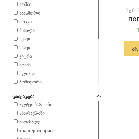
კომში
მცენა
საზამთრო
ПОЛ
მოცვი
მსხალი
ნესვი
ხახვი
ᲐᲠ
კიტრი
ატამი
ქლიავი
პომიდორი
ფისტა
ᲓᲐᲐᲕᲐᲓᲔᲑᲐ
ციტრუსი
ალტერნარიოზი
ბალი
ანთრაქნოზი
миндаль
სიდამპლე
чеснок
кластероспориоз
ყურძენი