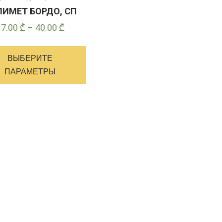
ИМЕТ БОРДО, СП
Диапазон
17.00
₾
–
40.00
₾
цен:
Этот
17.00 ₾
товар
ВЫБЕРИТЕ
–
имеет
ПАРАМЕТРЫ
40.00 ₾
несколько
вариантов.
Опции
можно
выбрать
на
странице
товара