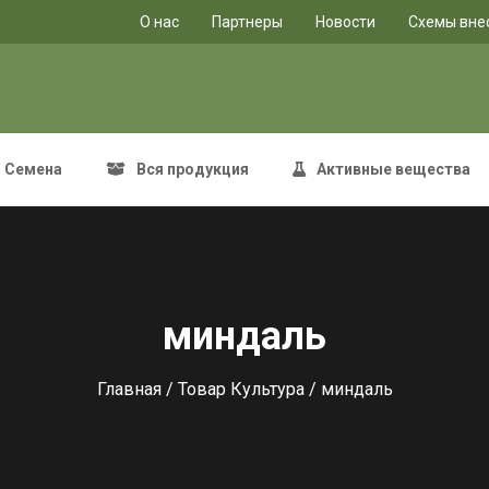
O нас
Партнеры
Новости
Схемы вне
Семена
Вся продукция
Активные вещества
миндаль
Главная
/ Товар Культура / миндаль