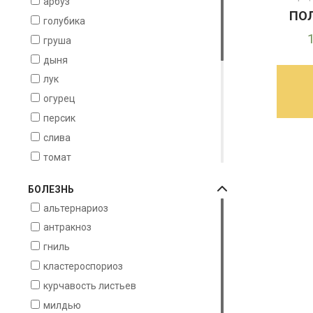
арбуз
ПОЛ
голубика
груша
дыня
лук
огурец
персик
слива
томат
фисташки
БОЛЕЗНЬ
цитрусовые
альтернариоз
черешня
антракноз
миндаль
гниль
чеснок
кластероспориоз
виноград
курчавость листьев
вишня
милдью
картофель