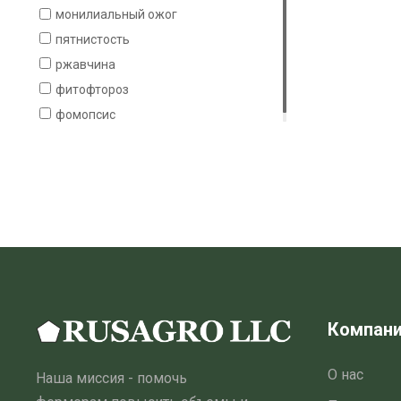
монилиальный ожог
малина
пятнистость
яблоня
ржавчина
фитофтороз
фомопсис
Компан
О нас
Наша миссия - помочь