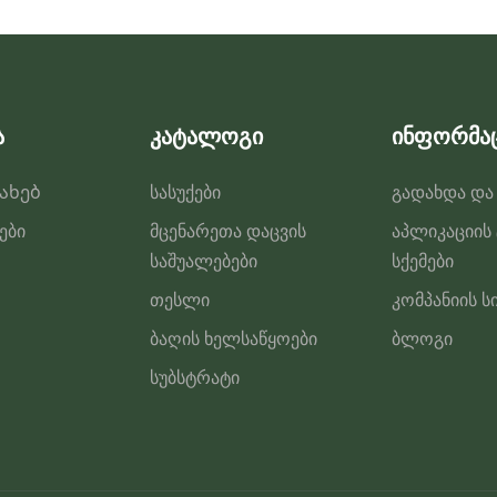
შეიძლება
შეირჩეს
პროდუქტის
გვერდზე
ა
კატალოგი
ინფორმა
სახებ
სასუქები
გადახდა და
ები
მცენარეთა დაცვის
აპლიკაციის
საშუალებები
სქემები
თესლი
კომპანიის ს
ბაღის ხელსაწყოები
ბლოგი
სუბსტრატი