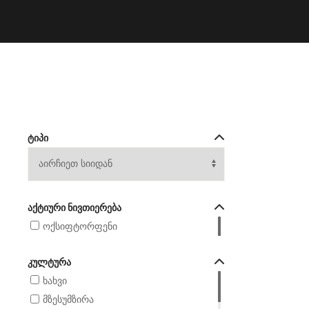
ᲢᲘᲞᲘ
ᲐᲥᲢᲘᲣᲠᲘ ᲜᲘᲕᲗᲘᲔᲠᲔᲑᲐ
ოქსიფტორფენი
ᲙᲣᲚᲢᲣᲠᲐ
ხახვი
მზესუმზირა