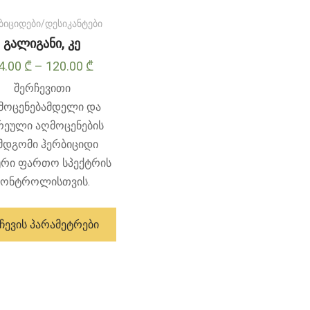
ბიციდები/დესიკანტები
გალიგანი, კე
Price
4.00
₾
–
120.00
₾
range:
შერჩევითი
14.00 ₾
მოცენებამდელი და
through
რეული აღმოცენების
120.00 ₾
მდგომი ჰერბიციდი
რი ფართო სპექტრის
კონტროლისთვის.
ამ
პროდუქტს
ᲩᲔᲕᲘᲡ ᲞᲐᲠᲐᲛᲔᲢᲠᲔᲑᲘ
აქვს
მრავალი
ვარიანტი.
ვარიანტები