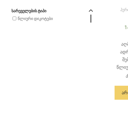
ჰერ
ᲡᲐᲠᲔᲕᲔᲚᲔᲑᲘᲡ ᲢᲘᲞᲘ
წლიური დიკოტები
1
აღ
ად
შე
წლიუ
ᲐᲠ