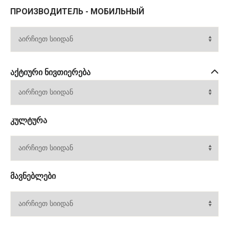
ПРОИЗВОДИТЕЛЬ - МОБИЛЬНЫЙ
ᲐᲥᲢᲘᲣᲠᲘ ᲜᲘᲕᲗᲘᲔᲠᲔᲑᲐ
ᲙᲣᲚᲢᲣᲠᲐ
ᲛᲐᲕᲜᲔᲑᲚᲔᲑᲘ