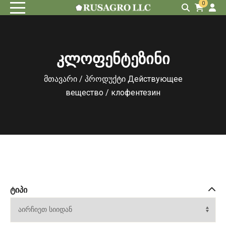
0
კლოფენტეზინი
მთავარი
/ პროდუქტი Действующее
вещество / клофентезин
ᲢᲘᲞᲘ