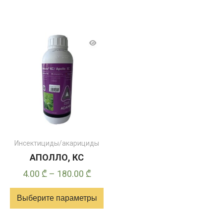
Инсектициды/акарициды
АПОЛЛО, КС
Диапазон
4.00
₾
–
180.00
₾
цен:
Выберите параметры
4.00 ₾
–
Этот