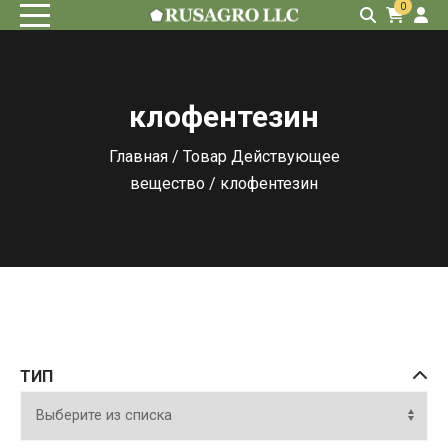
0
клофентезин
Главная
/ Товар Действующее
вещество / клофентезин
ТИП