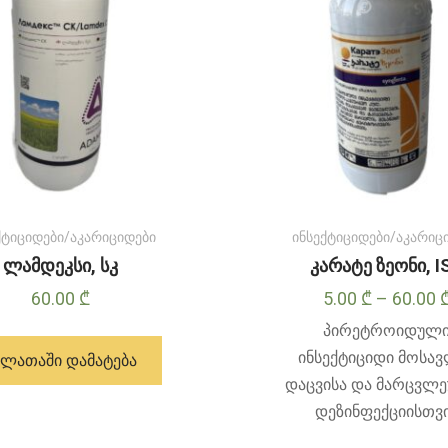
პროდუქტის
გვერდზე
ქტიციდები/აკარიციდები
ინსექტიციდები/აკარიც
ლამდეკსი, სკ
კარატე ზეონი, I
60.00
₾
5.00
₾
–
60.00
პირეტროიდულ
ინსექტიციდი მოსა
ᲐᲚᲐᲗᲐᲨᲘ ᲓᲐᲛᲐᲢᲔᲑᲐ
დაცვისა და მარცვლ
დეზინფექციისთვ