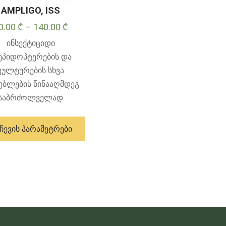
AMPLIGO, ISS
Price
0.00
₾
–
140.00
₾
range:
ინსექტიციდი
20.00 ₾
პიდოპტერების და
through
კულტურების სხვა
140.00 ₾
ებლების წინააღმდეგ
საბრძოლველად
ამ
პროდუქტს
ᲩᲔᲕᲘᲡ ᲞᲐᲠᲐᲛᲔᲢᲠᲔᲑᲘ
აქვს
მრავალი
ვარიანტი.
ვარიანტები
შეიძლება
შეირჩეს
პროდუქტის