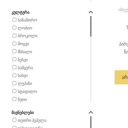
ინსე
ᲙᲣᲚᲢᲣᲠᲐ
საზამთრო
ლობიო
ბროკოლი
პირ
მოცვი
ნ
მსხალი
ნესვი
სამყურა
ხახვი
ᲐᲠ
ლუპინი
სტაფილო
ნუთი
შვრია
ᲛᲐᲕᲜᲔᲑᲚᲔᲑᲘ
ატამი
თეთრი პეპელა
ჭვავი