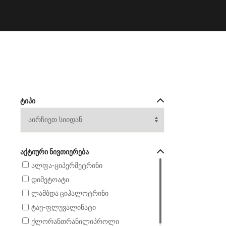
ᲢᲘᲞᲘ
ᲐᲥᲢᲘᲣᲠᲘ ᲜᲘᲕᲗᲘᲔᲠᲔᲑᲐ
ალფა-ციპერმეტრინი
დიმეტოატი
ლამბდა ციჰალოტრინი
ტაუ-ფლუვალინატი
ქლორანთრანილიპროლი