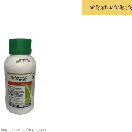
ᲐᲠᲩᲔᲕᲘᲡ ᲞᲐᲠᲐᲛᲔᲢᲠ
ქტიციდები/აკარიციდები