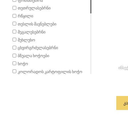
ფრთათეთრა
ქლიავი
თეთრულასებრნი
თამბაქო
რწყილი
პომიდორი
თესლის მავნებლები
ტრიტიკალე
მეგალესებრნი
გოგრა
მუხლუხო
ლობიო
ცხვირგრძელასებრნი
ციტრუსი
ბზუალა ხოჭოები
ბალი
ხოჭო
ყურძენი
ინსე
კოლორადოს კარტოფილის ხოჭო
ალუბალი
ტკიპა
ბარდა
ფარიანი (ბაღლინჯო)
მდოგვი
კოღო
მარწყვი
Კ
ფსილი
კომბოსტო
ფოთოლხვევიასებრნი
კარტოფილი
ცრუფარიანა
გოგრა
მწუწნავი