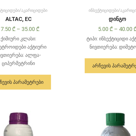
ქტიციდები/აკარიციდები
ინსექტიციდები/აკარიც
ALTAC, EC
დინგო
Price
17.50
₾
–
35.00
₾
5.00
₾
–
40.00
range:
ქიმიური კლასი:
ტიპი: ინსექტიციდი ა
17.50 ₾
ეტროიდები აქტიური
ნივთიერება: დიმეტ
through
ივთიერება: ალფა-
35.00 ₾
ციპერმეტრინი
ᲐᲠᲩᲔᲕᲘᲡ ᲞᲐᲠᲐᲛᲔᲢᲠ
ამ
პროდუქტს
ᲩᲔᲕᲘᲡ ᲞᲐᲠᲐᲛᲔᲢᲠᲔᲑᲘ
აქვს
მრავალი
ვარიანტი.
ვარიანტები
შეიძლება
შეირჩეს