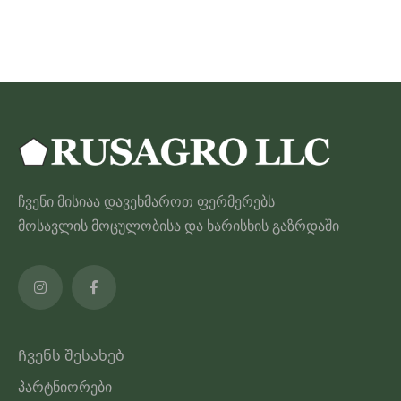
60.00 ₾
პროდუქტს
აქვს
მრავალი
ვარიანტი.
ვარიანტები
შეიძლება
შეირჩეს
პროდუქტის
ჩვენი მისიაა დავეხმაროთ ფერმერებს
გვერდზე
მოსავლის მოცულობისა და ხარისხის გაზრდაში
Ჩვენს შესახებ
პარტნიორები