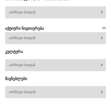
ᲐᲥᲢᲘᲣᲠᲘ ᲜᲘᲕᲗᲘᲔᲠᲔᲑᲐ
ᲙᲣᲚᲢᲣᲠᲐ
ᲛᲐᲕᲜᲔᲑᲚᲔᲑᲘ