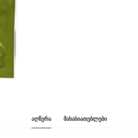
ᲐᲦᲬᲔᲠᲐ
ᲛᲐᲮᲐᲡᲘᲐᲗᲔᲑᲚᲔᲑᲘ