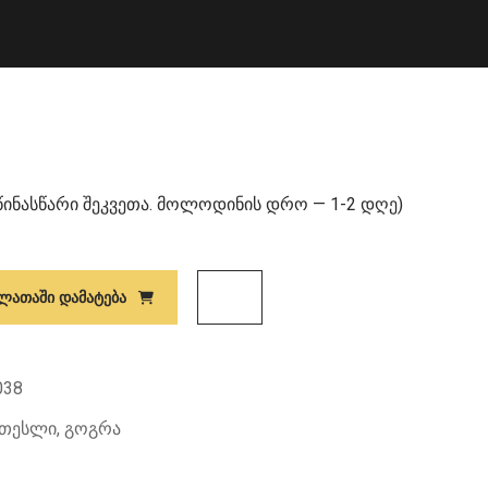
წინასწარი შეკვეთა. მოლოდინის დრო — 1-2 დღე)
ᲚᲐᲗᲐᲨᲘ ᲓᲐᲛᲐᲢᲔᲑᲐ
038
თესლი
,
გოგრა