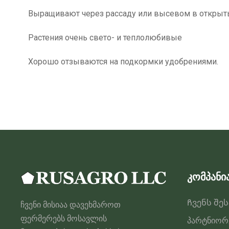
Выращивают через рассаду или высевом в открытый
Растения очень свето- и теплолюбивые
Хорошо отзываются на подкормки удобрениями.
კომპანი
Ჩვენს შე
ჩვენი მისიაა დავეხმაროთ
ფერმერებს მოსავლის
პარტნიორ