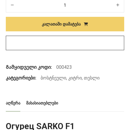
რაოდენობა:
Семена
огурца
ᲙᲐᲚᲐᲗᲐᲨᲘ ᲓᲐᲛᲐᲢᲔᲑᲐ
SARKO
F1
Გამყიდველი კოდი:
000423
კატეგორიები:
ბოსტნეული
,
კიტრი
,
თესლი
ᲐᲦᲬᲔᲠᲐ
ᲛᲐᲮᲐᲡᲘᲐᲗᲔᲑᲚᲔᲑᲘ
Огурец SARKO F1