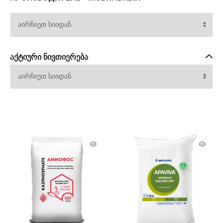
ᲐᲥᲢᲘᲣᲠᲘ ᲜᲘᲕᲗᲘᲔᲠᲔᲑᲐ