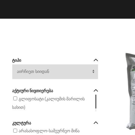
ᲢᲘᲞᲘ
ᲐᲥᲢᲘᲣᲠᲘ ᲜᲘᲕᲗᲘᲔᲠᲔᲑᲐ
გლიფოსატი (კალიუმის მარილის
სახით)
ᲙᲣᲚᲢᲣᲠᲐ
არასასოფლო-სამეურნეო მიწა