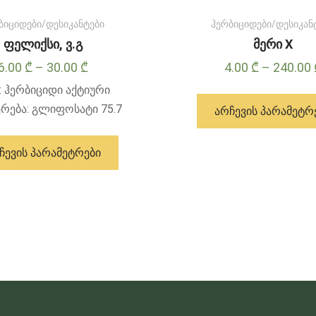
ბიციდები/დესიკანტები
ჰერბიციდები/დესიკან
ფელიქსი, ვ.გ
მერი X
Price
6.00
₾
–
30.00
₾
4.00
₾
–
240.00
range:
: ჰერბიციდი აქტიური
6.00 ₾
ერება: გლიფოსატი 75.7
ᲐᲠᲩᲔᲕᲘᲡ ᲞᲐᲠᲐᲛᲔᲢᲠ
through
ამ
30.00 ₾
პროდუქტს
ᲩᲔᲕᲘᲡ ᲞᲐᲠᲐᲛᲔᲢᲠᲔᲑᲘ
აქვს
მრავალი
ვარიანტი.
ვარიანტები
შეიძლება
შეირჩეს
პროდუქტის
გვერდზე