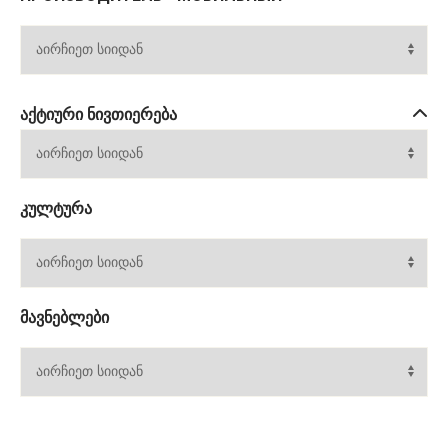
ᲐᲥᲢᲘᲣᲠᲘ ᲜᲘᲕᲗᲘᲔᲠᲔᲑᲐ
ᲙᲣᲚᲢᲣᲠᲐ
ᲛᲐᲕᲜᲔᲑᲚᲔᲑᲘ