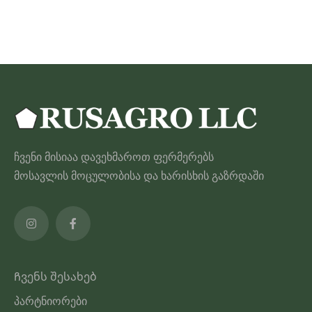
60.00 ₾
პროდუქტს
აქვს
მრავალი
ვარიანტი.
ვარიანტები
შეიძლება
შეირჩეს
პროდუქტის
ჩვენი მისიაა დავეხმაროთ ფერმერებს
გვერდზე
მოსავლის მოცულობისა და ხარისხის გაზრდაში
Ჩვენს შესახებ
პარტნიორები