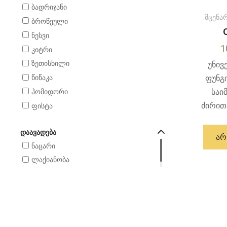
ბადრიჯანი
მცენა
ბროწეული
ნესვი
1
კიტრი
ზეთისხილი
უნივ
ფუნგ
წიწაკა
საი
პომიდორი
ძირითა
ფისტა
ᲓᲐᲐᲕᲐᲓᲔᲑᲐ
ᲐᲠ
ნაცარი
ლაქიანობა