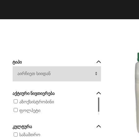
ᲢᲘᲞᲘ
ᲐᲥᲢᲘᲣᲠᲘ ᲜᲘᲕᲗᲘᲔᲠᲔᲑᲐ
აზოქსისტრობინი
ფოლპეტი
ᲙᲣᲚᲢᲣᲠᲐ
საზამთრო