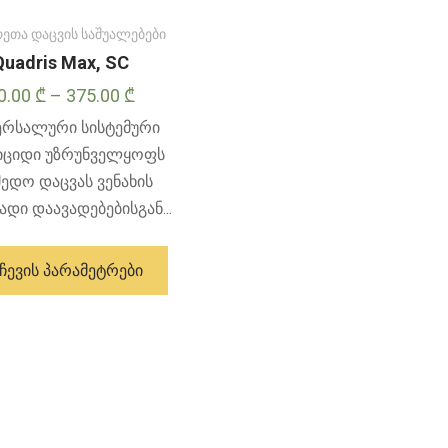
რეთა დაცვის საშუალებები
Quadris Max, SC
Price
0.00
₾
–
375.00
₾
range:
ერსალური სისტემური
10.00 ₾
იციდი უზრუნველყოფს
through
მედო დაცვას ვენახის
375.00 ₾
დი დაავადებებისგან...
ამ
პროდუქტს
ᲩᲔᲕᲘᲡ ᲞᲐᲠᲐᲛᲔᲢᲠᲔᲑᲘ
აქვს
მრავალი
ვარიანტი.
ვარიანტები
შეიძლება
შეირჩეს