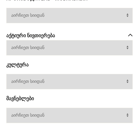
ᲐᲥᲢᲘᲣᲠᲘ ᲜᲘᲕᲗᲘᲔᲠᲔᲑᲐ
ᲙᲣᲚᲢᲣᲠᲐ
ᲛᲐᲕᲜᲔᲑᲚᲔᲑᲘ