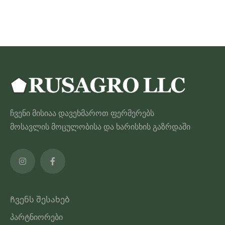
40.00 ₾
პროდუქტს
აქვს
მრავალი
ვარიანტი.
ვარიანტები
შეიძლება
შეირჩეს
პროდუქტის
ჩვენი მისიაა დავეხმაროთ ფერმერებს
გვერდზე
მოსავლის მოცულობისა და ხარისხის გაზრდაში
Ჩვენს შესახებ
პარტნიორები