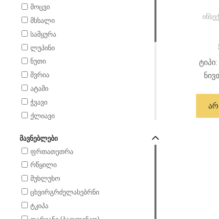
მოცვი
ინსე
მსხალი
სამყურა
ლუპინი
ნუთი
ტიპი:
ნივ
შვრია
ატამი
ჭვავი
ᲐᲠ
ქლიავი
თამბაქო
ᲛᲐᲕᲜᲔᲑᲚᲔᲑᲘ
ლობიო
ფრთათეთრა
ციტრუსი
რწყილი
ყურძენი
მუხლუხო
ბარდა
ცხვირგრძელასებრნი
კომბოსტო
ტკიპა
კარტოფილი