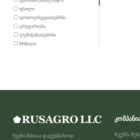
ფარიანი (ბაღლინჯო)
იონჯა
ფსილი
ხორბალი
ფოთოლხვევიასებრნი
ჭარხალი
ცრუფარიანა
ვაშლი
ლეშიჭამიასებრნი
ქერი
ჩრჩილი
პეპელა
ბუზი
ნაყოფჭამია
ჭია-წურბელა
კალია
ბუგრები
თრიფსები
ფარიანი
კომპანი
Ჩვენს შე
ჩვენი მისიაა დავეხმაროთ