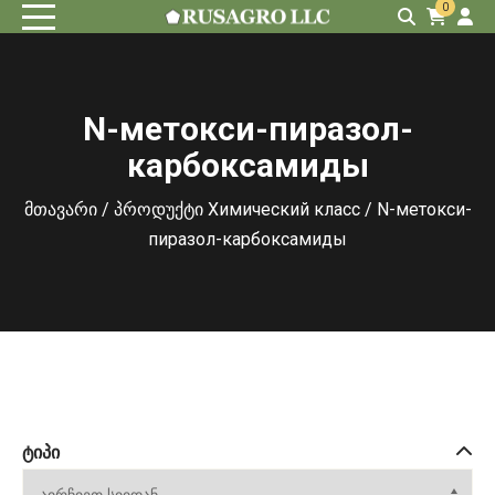
0
N-метокси-пиразол-
карбоксамиды
მთავარი
/ პროდუქტი Химический класс / N-метокси-
пиразол-карбоксамиды
ᲢᲘᲞᲘ