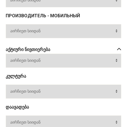
ПРОИЗВОДИТЕЛЬ - МОБИЛЬНЫЙ
ᲐᲥᲢᲘᲣᲠᲘ ᲜᲘᲕᲗᲘᲔᲠᲔᲑᲐ
ᲙᲣᲚᲢᲣᲠᲐ
ᲓᲐᲐᲕᲐᲓᲔᲑᲐ