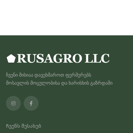
through
ამ
55.00 ₾
პროდუქტს
აქვს
მრავალი
ვარიანტი.
ვარიანტები
შეიძლება
შეირჩეს
პროდუქტის
ჩვენი მისიაა დავეხმაროთ ფერმერებს
გვერდზე
მოსავლის მოცულობისა და ხარისხის გაზრდაში
Ჩვენს შესახებ