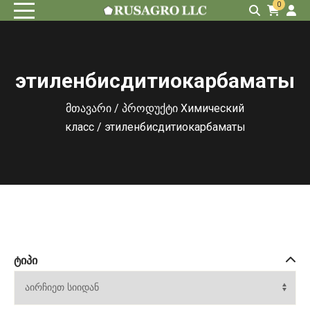
0
этиленбисдитиокарбаматы
მთავარი
/ პროდუქტი Химический
класс / этиленбисдитиокарбаматы
ᲢᲘᲞᲘ