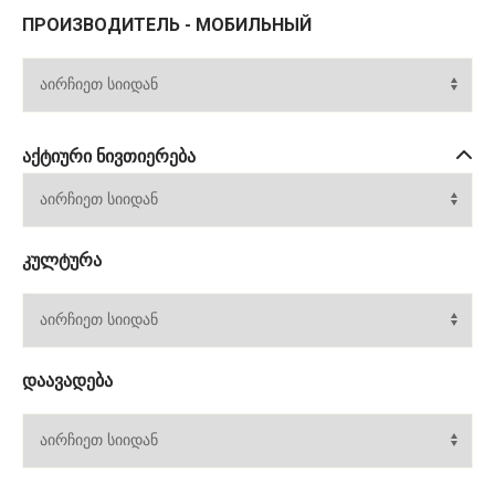
ПРОИЗВОДИТЕЛЬ - МОБИЛЬНЫЙ
ᲐᲥᲢᲘᲣᲠᲘ ᲜᲘᲕᲗᲘᲔᲠᲔᲑᲐ
ᲙᲣᲚᲢᲣᲠᲐ
ᲓᲐᲐᲕᲐᲓᲔᲑᲐ