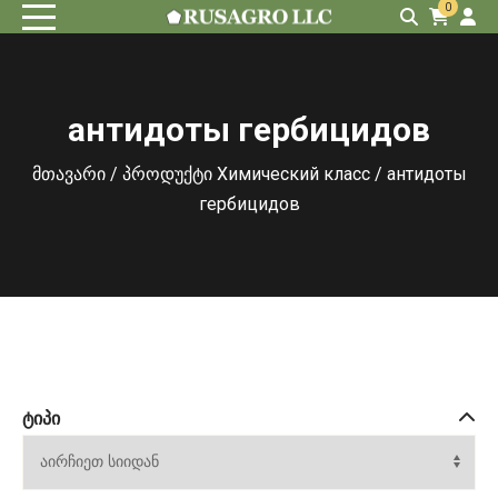
0
антидоты гербицидов
მთავარი
/ პროდუქტი Химический класс / антидоты
гербицидов
ᲢᲘᲞᲘ