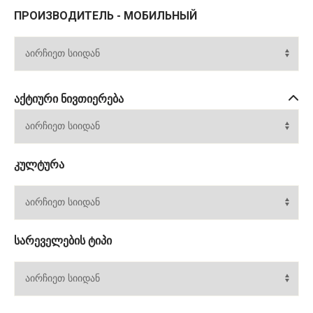
ПРОИЗВОДИТЕЛЬ - МОБИЛЬНЫЙ
ᲐᲥᲢᲘᲣᲠᲘ ᲜᲘᲕᲗᲘᲔᲠᲔᲑᲐ
ᲙᲣᲚᲢᲣᲠᲐ
ᲡᲐᲠᲔᲕᲔᲚᲔᲑᲘᲡ ᲢᲘᲞᲘ