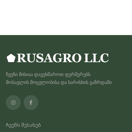
through
ამ
565.00 ₾
პროდუქტს
აქვს
მრავალი
ვარიანტი.
ვარიანტები
შეიძლება
შეირჩეს
პროდუქტის
ჩვენი მისიაა დავეხმაროთ ფერმერებს
გვერდზე
მოსავლის მოცულობისა და ხარისხის გაზრდაში
Ჩვენს შესახებ