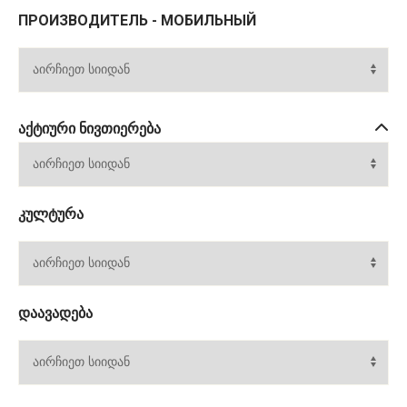
ПРОИЗВОДИТЕЛЬ - МОБИЛЬНЫЙ
ᲐᲥᲢᲘᲣᲠᲘ ᲜᲘᲕᲗᲘᲔᲠᲔᲑᲐ
ᲙᲣᲚᲢᲣᲠᲐ
ᲓᲐᲐᲕᲐᲓᲔᲑᲐ