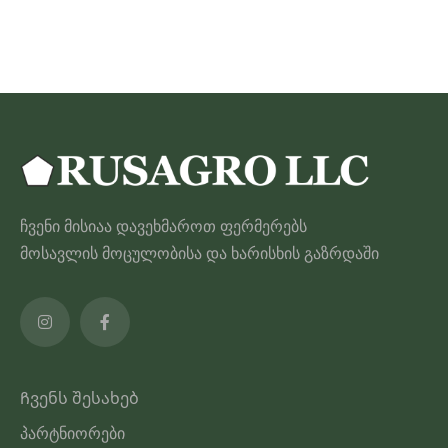
575.00 ₾
პროდუქტს
აქვს
მრავალი
ვარიანტი.
ვარიანტები
შეიძლება
შეირჩეს
პროდუქტის
ჩვენი მისიაა დავეხმაროთ ფერმერებს
გვერდზე
მოსავლის მოცულობისა და ხარისხის გაზრდაში
Ჩვენს შესახებ
პარტნიორები