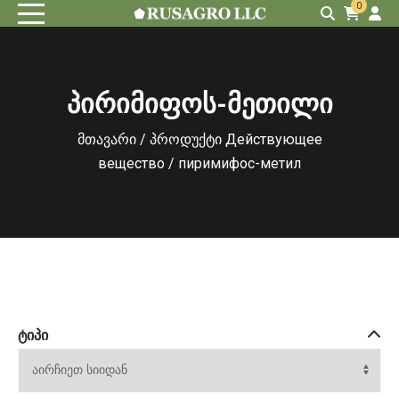
0
პირიმიფოს-მეთილი
მთავარი
/ პროდუქტი Действующее
вещество / пиримифос-метил
ᲢᲘᲞᲘ