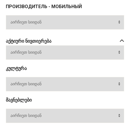
ПРОИЗВОДИТЕЛЬ - МОБИЛЬНЫЙ
ᲐᲥᲢᲘᲣᲠᲘ ᲜᲘᲕᲗᲘᲔᲠᲔᲑᲐ
ᲙᲣᲚᲢᲣᲠᲐ
ᲛᲐᲕᲜᲔᲑᲚᲔᲑᲘ