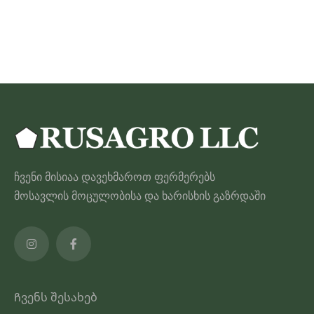
through
ამ
35.00 ₾
პროდუქტს
აქვს
მრავალი
ვარიანტი.
ვარიანტები
შეიძლება
შეირჩეს
პროდუქტის
ჩვენი მისიაა დავეხმაროთ ფერმერებს
გვერდზე
მოსავლის მოცულობისა და ხარისხის გაზრდაში
Ჩვენს შესახებ