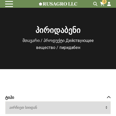
0
პირიდაბენი
მთავარი
/ პროდუქტი Действующее
вещество / пиридабен
ᲢᲘᲞᲘ