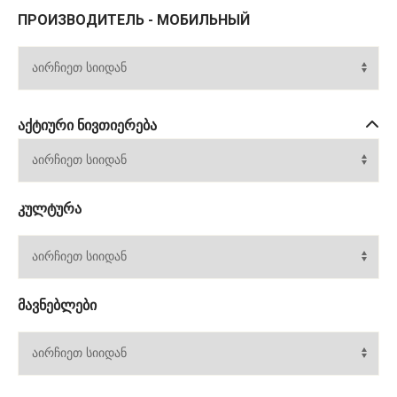
ПРОИЗВОДИТЕЛЬ - МОБИЛЬНЫЙ
ᲐᲥᲢᲘᲣᲠᲘ ᲜᲘᲕᲗᲘᲔᲠᲔᲑᲐ
ᲙᲣᲚᲢᲣᲠᲐ
ᲛᲐᲕᲜᲔᲑᲚᲔᲑᲘ