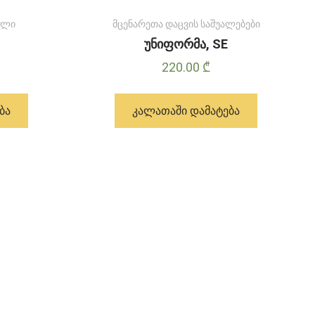
ელი
მცენარეთა დაცვის საშუალებები
უნიფორმა, SE
220.00
₾
ᲑᲐ
ᲙᲐᲚᲐᲗᲐᲨᲘ ᲓᲐᲛᲐᲢᲔᲑᲐ