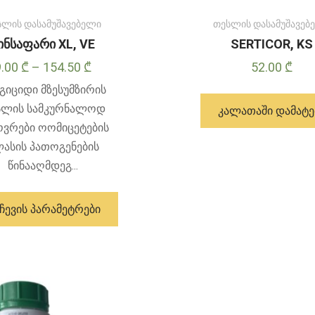
სლის დასამუშავებელი
თესლის დასამუშავებ
ინსაფარი XL, VE
SERTICOR, KS
Price
9.00
₾
–
154.50
₾
52.00
₾
range:
გიციდი მზესუმზირის
9.00 ₾
სლის სამკურნალოდ
ᲙᲐᲚᲐᲗᲐᲨᲘ ᲓᲐᲛᲐᲢᲔ
through
ოვრები ოომიცეტების
154.50 ₾
ასის პათოგენების
წინააღმდეგ...
ამ
პროდუქტს
ᲩᲔᲕᲘᲡ ᲞᲐᲠᲐᲛᲔᲢᲠᲔᲑᲘ
აქვს
მრავალი
ვარიანტი.
ვარიანტები
შეიძლება