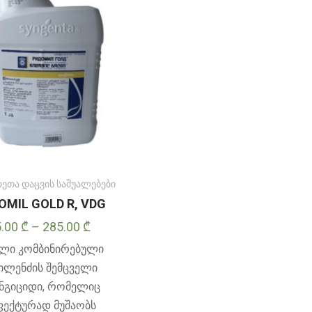
შეირჩეს
პროდუქტის
გვერდზე
რეთა დაცვის საშუალებები
OMIL GOLD R, VDG
Price
5.00
₾
–
285.00
₾
range:
ალი კომბინირებული
5.00 ₾
ილენძის შემცველი
through
ნგიციდი, რომელიც
285.00 ₾
ფექტურად მუშაობს