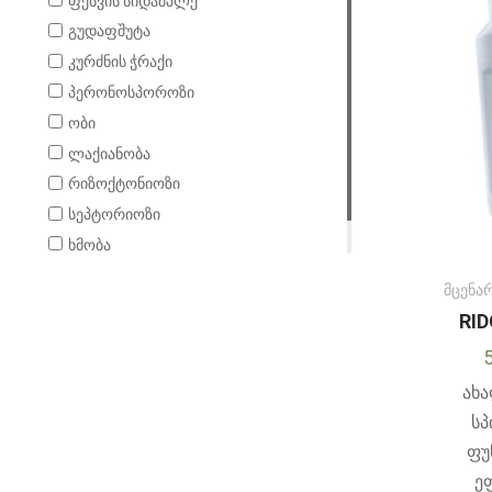
ფესვის სიდამპლე
გუდაფშუტა
კურძნის ჭრაქი
პერონოსპოროზი
ობი
ლაქიანობა
რიზოქტონიოზი
სეპტორიოზი
ხმობა
ფიტოფტოროზი
მცენა
RID
ახ
სპ
ფუ
ე