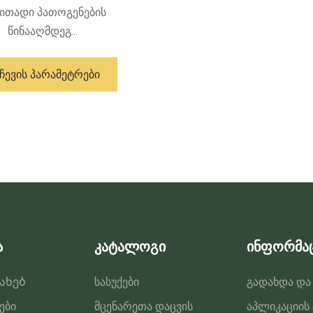
ითადი პათოგენების
წინააღმდეგ...
ამ
პროდუქტს
ᲩᲔᲕᲘᲡ ᲞᲐᲠᲐᲛᲔᲢᲠᲔᲑᲘ
აქვს
მრავალი
ვარიანტი.
ვარიანტები
შეიძლება
შეირჩეს
პროდუქტის
გვერდზე
ა
კატალოგი
ინფორმა
სახებ
სასუქები
გადახდა და
ები
მცენარეთა დაცვის
აპლიკაციის