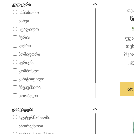
ᲙᲣᲚᲢᲣᲠᲐ
თე
საზამთრო
წ
ხახვი
სტაფილო
შვრია
ფუნ
თე
კიტრი
მცხ
პომიდორი
კლ
ყურძენი
კომბოსტო
კარტოფილი
მზესუმზირა
ᲐᲠ
ხორბალი
ჭარხალი
ᲓᲐᲐᲕᲐᲓᲔᲑᲐ
ქერი
ალტერნარიოზი
ანთრაქნოზი