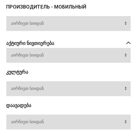
ПРОИЗВОДИТЕЛЬ - МОБИЛЬНЫЙ
ᲐᲥᲢᲘᲣᲠᲘ ᲜᲘᲕᲗᲘᲔᲠᲔᲑᲐ
ᲙᲣᲚᲢᲣᲠᲐ
ᲓᲐᲐᲕᲐᲓᲔᲑᲐ