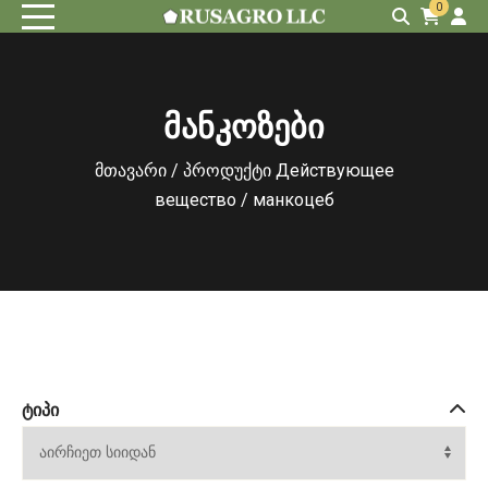
0
მანკოზები
მთავარი
/ პროდუქტი Действующее
вещество / манкоцеб
ᲢᲘᲞᲘ