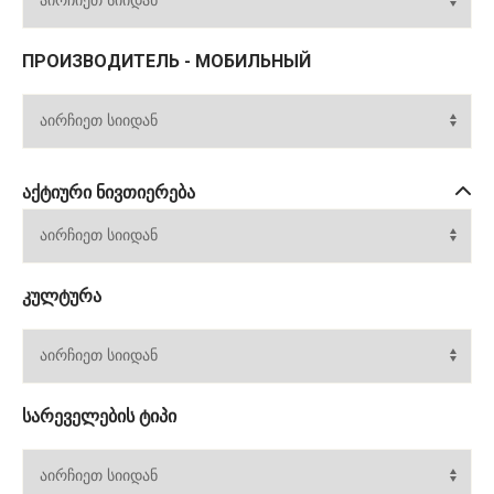
ПРОИЗВОДИТЕЛЬ - МОБИЛЬНЫЙ
ᲐᲥᲢᲘᲣᲠᲘ ᲜᲘᲕᲗᲘᲔᲠᲔᲑᲐ
ᲙᲣᲚᲢᲣᲠᲐ
ᲡᲐᲠᲔᲕᲔᲚᲔᲑᲘᲡ ᲢᲘᲞᲘ