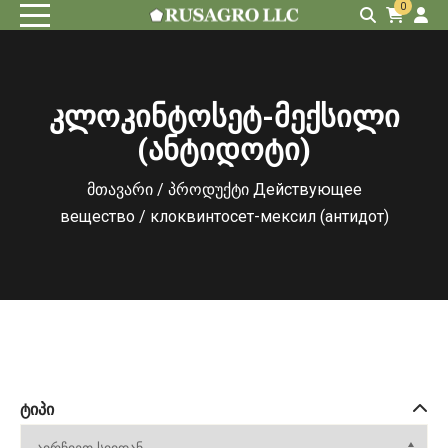
0
კლოკინტოსეტ-მექსილი
(ანტიდოტი)
მთავარი
/ პროდუქტი Действующее
вещество / клоквинтосет-мексил (антидот)
ᲢᲘᲞᲘ