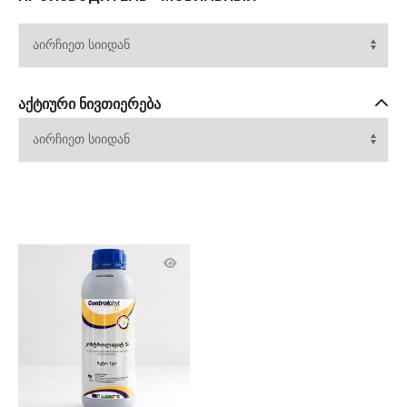
ᲐᲥᲢᲘᲣᲠᲘ ᲜᲘᲕᲗᲘᲔᲠᲔᲑᲐ