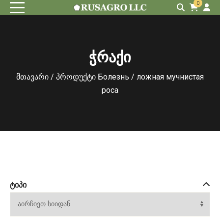
0
ჭრაქი
მთავარი
/ პროდუქტი Болезнь / ложная мучнистая
роса
ᲢᲘᲞᲘ