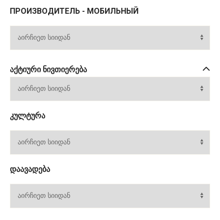
ПРОИЗВОДИТЕЛЬ - МОБИЛЬНЫЙ
ᲐᲥᲢᲘᲣᲠᲘ ᲜᲘᲕᲗᲘᲔᲠᲔᲑᲐ
ᲙᲣᲚᲢᲣᲠᲐ
ᲓᲐᲐᲕᲐᲓᲔᲑᲐ