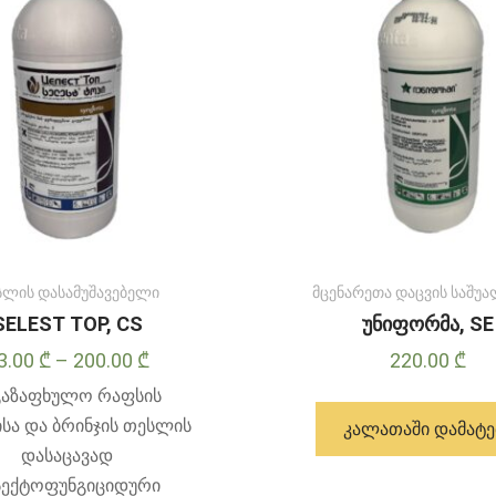
შეირჩეს
პროდუქტის
გვერდზე
სლის დასამუშავებელი
მცენარეთა დაცვის საშუა
SELEST TOP, CS
უნიფორმა, SE
Price
3.00
₾
–
200.00
₾
220.00
₾
range:
გაზაფხულო რაფსის
23.00 ₾
სა და ბრინჯის თესლის
ᲙᲐᲚᲐᲗᲐᲨᲘ ᲓᲐᲛᲐᲢᲔ
through
დასაცავად
200.00 ₾
სექტოფუნგიციდური