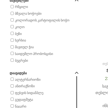
ᲛᲐᲕᲜᲔᲑᲚᲔᲑᲘ
ჭარხალი
რწყილი
ქერი
ბზუალა ხოჭოები
კოლორადოს კარტოფილის ხოჭო
კოღო
ბუზი
ხერხია
მავთულ ჭია
საიდუმლო პრობოსცისი
ბუგრები
თე
ᲓᲐᲐᲕᲐᲓᲔᲑᲐ
2
ალტერნარიოზი
სა
ანთრაქნოზი
თესლი
ფესვის სიდამპლე
გუდაფშუტა
ინ
ნაცარი