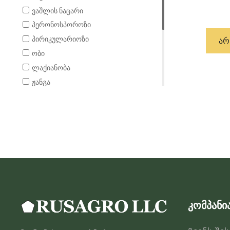
ვაშლის ნაცარი
პერონოსპოროზი
პირიკულარიოზი
ᲐᲠ
ობი
ლაქიანობა
ჟანგა
რიზოქტონიოზი
სეპტორიოზი
სპორინია
ხმობა
ფიტოფტოროზი
ფუსარიოზი
კომპანი