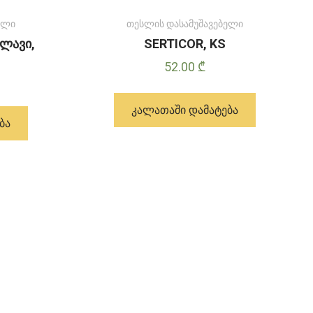
ელი
თესლის დასამუშავებელი
ლავი,
SERTICOR, KS
52.00
₾
ᲙᲐᲚᲐᲗᲐᲨᲘ ᲓᲐᲛᲐᲢᲔᲑᲐ
ᲑᲐ