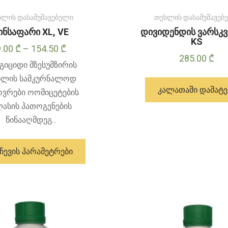
სლის დასამუშავებელი
თესლის დასამუშავებ
ინსაფარი XL, VE
დივიდენდის ვარსკვ
KS
Price
9.00
₾
–
154.50
₾
285.00
₾
range:
გიციდი მზესუმზირის
9.00 ₾
სლის სამკურნალოდ
through
ᲙᲐᲚᲐᲗᲐᲨᲘ ᲓᲐᲛᲐᲢᲔ
ოვრები ოომიცეტების
154.50 ₾
ასის პათოგენების
წინააღმდეგ...
ამ
პროდუქტს
ᲩᲔᲕᲘᲡ ᲞᲐᲠᲐᲛᲔᲢᲠᲔᲑᲘ
აქვს
მრავალი
ვარიანტი.
ვარიანტები
შეიძლება