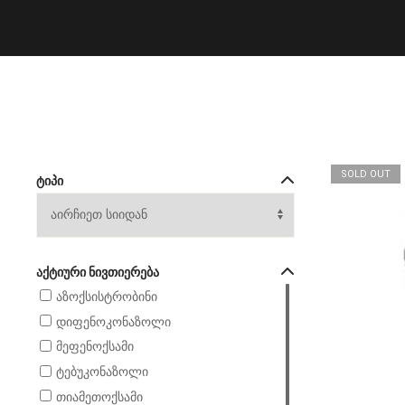
SOLD OUT
ᲢᲘᲞᲘ
ᲐᲥᲢᲘᲣᲠᲘ ᲜᲘᲕᲗᲘᲔᲠᲔᲑᲐ
აზოქსისტრობინი
დიფენოკონაზოლი
მეფენოქსამი
ტებუკონაზოლი
თიამეთოქსამი