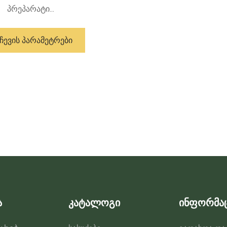
პრეპარატი...
ამ
პროდუქტს
ᲩᲔᲕᲘᲡ ᲞᲐᲠᲐᲛᲔᲢᲠᲔᲑᲘ
აქვს
მრავალი
ვარიანტი.
ვარიანტები
შეიძლება
შეირჩეს
პროდუქტის
გვერდზე
ა
კატალოგი
ინფორმა