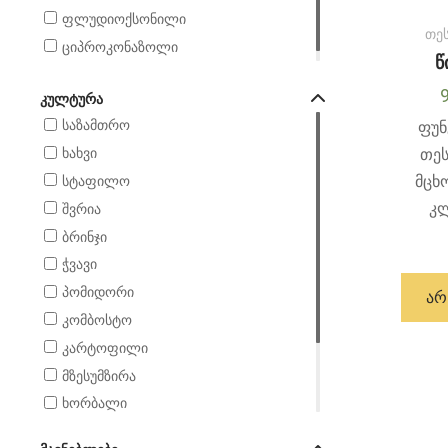
ფლუდიოქსონილი
თე
ციპროკონაზოლი
წ
ᲙᲣᲚᲢᲣᲠᲐ
საზამთრო
ფუნ
თე
ხახვი
მცხ
სტაფილო
კლ
შვრია
ბრინჯი
ჭვავი
პომიდორი
ᲐᲠ
კომბოსტო
კარტოფილი
მზესუმზირა
ხორბალი
რაფსი