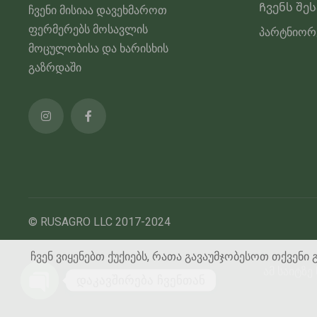
Ჩვენს შე
ჩვენი მისიაა დავეხმაროთ
ფერმერებს მოსავლის
პარტნიორ
მოცულობისა და ხარისხის
გაზრდაში
© RUSAGRO LLC 2017-2024
ჩვენ ვიყენებთ ქუქიებს, რათა გავაუმჯობესოთ თქვენი 
ამ საიტზ
დაკავშირება ჩვენთან
გახსენით ჩატი