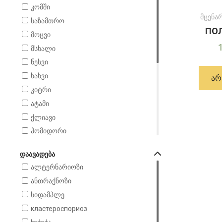
კომში
მცენა
საზამთრო
ПОЛ
მოცვი
მსხალი
ნესვი
ხახვი
ᲐᲠ
კიტრი
ატამი
ქლიავი
პომიდორი
ფისტა
ᲓᲐᲐᲕᲐᲓᲔᲑᲐ
ციტრუსი
ალტერნარიოზი
ბალი
ანთრაქნოზი
миндаль
სიდამპლე
чеснок
кластероспориоз
ყურძენი