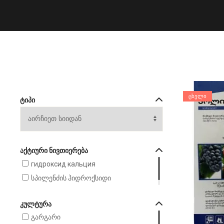
ᲪᲮᲔᲚᲘ
ᲢᲘᲞᲘ
ᲐᲥᲢᲘᲣᲠᲘ ᲜᲘᲕᲗᲘᲔᲠᲔᲑᲐ
гидроксид кальция
სპილენძის ჰიდროქსიდი
ᲙᲣᲚᲢᲣᲠᲐ
გარგარი