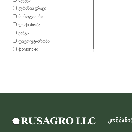
ხუჭუჭა
ალუბალი
კურძნის ჭრაქი
კარტოფილი
მონოლიოზი
ჟოლო
ლაქიანობა
ვაშლი
ჟანგა
ფიტოფტოროზი
фомопсис
კომპანი