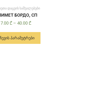
რეთა დაცვის საშუალებები
ИМЕТ БОРДО, СП
Price
17.00
₾
–
40.00
₾
range:
ამ
17.00 ₾
პროდუქტს
ᲩᲔᲕᲘᲡ ᲞᲐᲠᲐᲛᲔᲢᲠᲔᲑᲘ
through
აქვს
40.00 ₾
მრავალი
ვარიანტი.
ვარიანტები
შეიძლება
შეირჩეს
პროდუქტის
გვერდზე