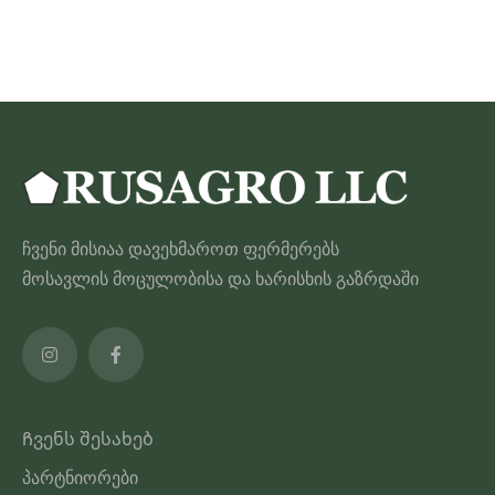
565.00 ₾
პროდუქტს
აქვს
მრავალი
ვარიანტი.
ვარიანტები
შეიძლება
შეირჩეს
პროდუქტის
ჩვენი მისიაა დავეხმაროთ ფერმერებს
გვერდზე
მოსავლის მოცულობისა და ხარისხის გაზრდაში
Ჩვენს შესახებ
პარტნიორები