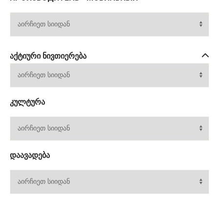
ᲐᲥᲢᲘᲣᲠᲘ ᲜᲘᲕᲗᲘᲔᲠᲔᲑᲐ
ᲙᲣᲚᲢᲣᲠᲐ
ᲓᲐᲐᲕᲐᲓᲔᲑᲐ