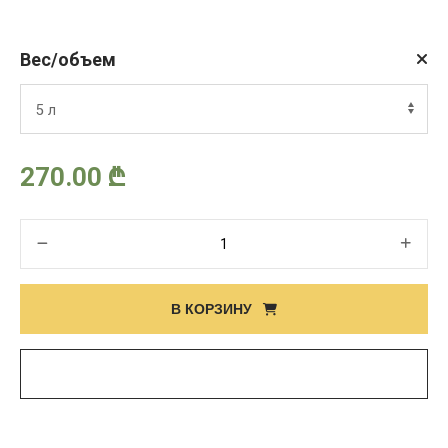
цен:
Вес/объем
13.00 ₾
–
270.00
₾
270.00 ₾
Количество
товара
РЕГЛОН
В КОРЗИНУ
ЭИР,
ВР