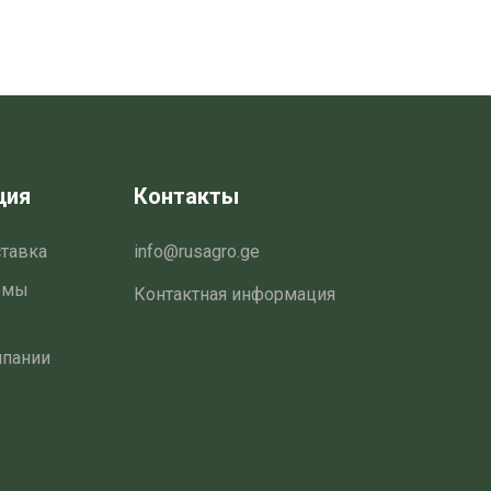
товара
ция
Контакты
ставка
info@rusagro.ge
емы
Контактная информация
мпании