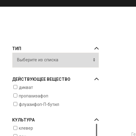
ТИП
ДЕЙСТВУЮЩЕЕ ВЕЩЕСТВО
дикват
пропахизафоп
флуазифоп-П-бутил
КУЛЬТУРА
клевер
Г