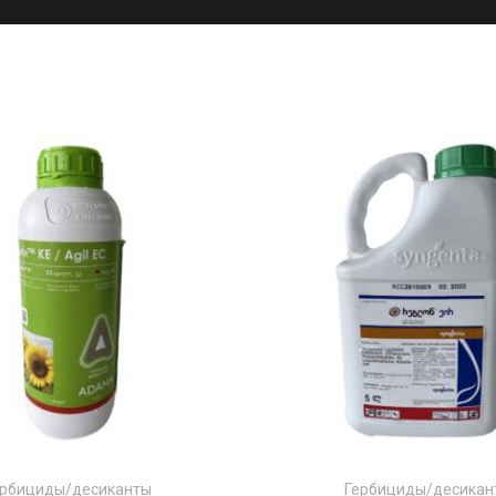
ербициды/десиканты
Гербициды/десикан