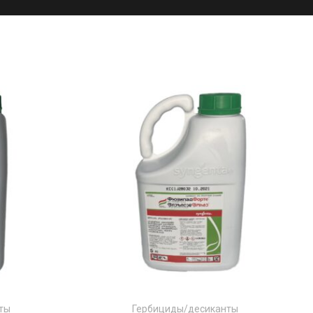
ты
Гербициды/десиканты