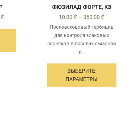
Р
ФЮЗИЛАД ФОРТЕ, КЭ
Диапазон
Диапазон
0
₾
10.00
₾
–
350.00
₾
цен:
цен:
Этот
Послевсходовый гербицид
13.00 ₾
10.00 ₾
товар
для контроля злаковых
–
–
имеет
сорняков в посевах сахарной
270.00 ₾
350.00 ₾
несколько
и...
вариантов.
Этот
Опции
товар
ВЫБЕРИТЕ
можно
имеет
ПАРАМЕТРЫ
выбрать
несколь
на
варианто
странице
Опции
товара
можно
выбрать
на
странице