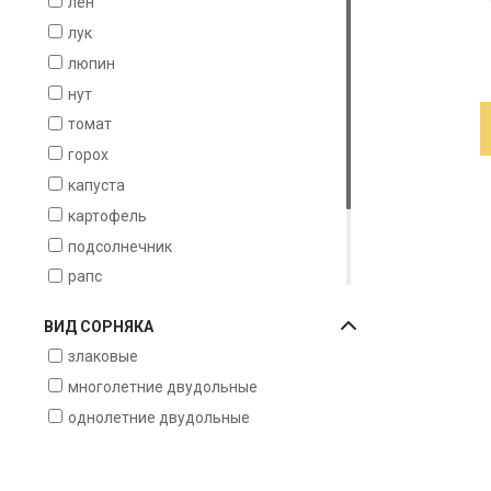
лен
лук
люпин
нут
томат
горох
капуста
картофель
подсолнечник
рапс
свекла
ВИД СОРНЯКА
соя
злаковые
сады
многолетние двудольные
однолетние двудольные