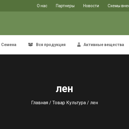
O нас
Партнеры
Новости
Схемы вне
Семена
Вся продукция
Активные вещества
лен
Главная
/ Товар Культура / лен