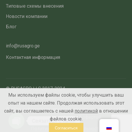
Типовые схемы внесения
Новости компании
Блог
info@rusagro.ge
Контактная информация
© RUSAGRO LLC 2017-2024
Мы используем файлы cookie, чтобы улучшить ваш
опыт на нашем сайте. Продолжая использовать этот
Любая информация, представленная на данном сайте,
сайт, вы соглашаетесь с нашей
политикой
в отношении
не является публичной офертой
файлов cookie.
Связаться с нами
Политика конфиденциальности
Согласиться
Open chaty