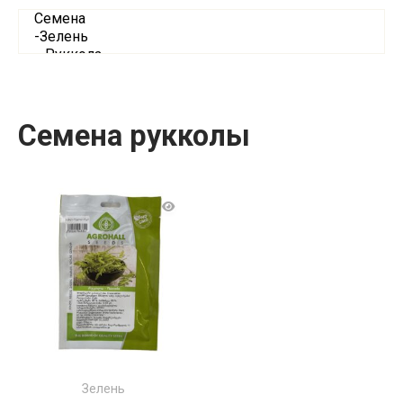
Семена рукколы
Зелень