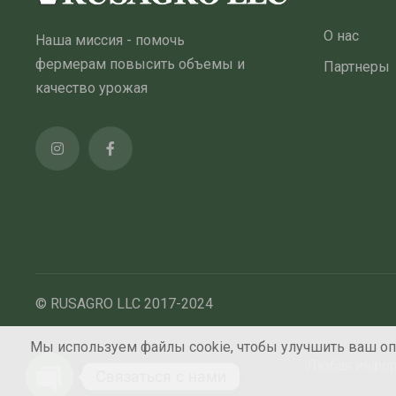
О нас
Наша миссия - помочь
фермерам повысить объемы и
Партнеры
качество урожая
© RUSAGRO LLC 2017-2024
Мы используем файлы cookie, чтобы улучшить ваш опы
Любая информ
Связаться с нами