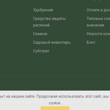
Удобрения
Оплата и до
Средства защиты
Типовые сх
растений
внесения
Семена
Новости ко
Садовый инвентарь
Блог
Субстрат
т на нашем сайте. Продолжая использовать этот сайт, вы
ация, представленная на данном сайте, не является публ
cookie.