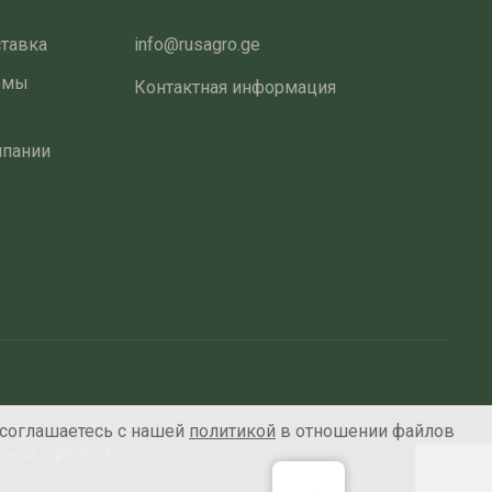
ставка
info@rusagro.ge
емы
Контактная информация
мпании
 соглашаетесь с нашей
политикой
в отношении файлов
ичной офертой