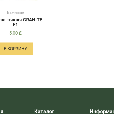
Бахчевые
на тыквы GRANITE
F1
5.00
₾
В КОРЗИНУ
ия
Каталог
Информа