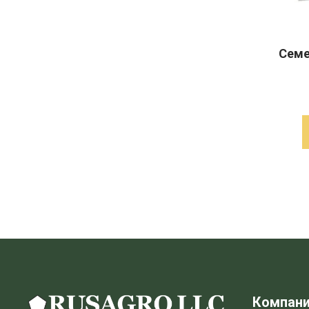
Семе
Компан