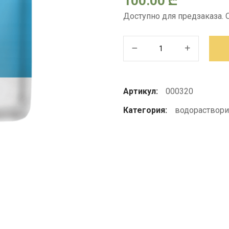
100.00
₾
Доступно для предзаказа.
Количество
товара
Моноаммонийфосфат
MAP
Артикул:
000320
(NP
Категория:
водораствор
12:61)