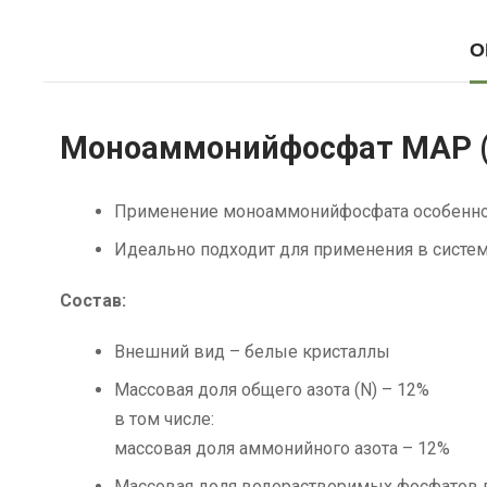
О
Моноаммонийфосфат MAP (
Применение моноаммонийфосфата особенно э
Идеально подходит для применения в систем
Состав:
Внешний вид – белые кристаллы
Массовая доля общего азота (N) – 12%
в том числе:
массовая доля аммонийного азота – 12%
Массовая доля водорастворимых фосфатов в