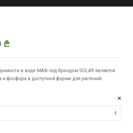
Диапазон
0
₾
цен:
оримости в воде МАФ под брендом SOLAR является
8.00 ₾
а и фосфора в доступной форме для растений
–
100.00 ₾