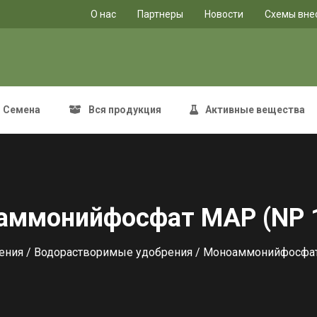
O нас
Партнеры
Новости
Схемы вне
Семена
Вся продукция
Активные вещества
аммонийфосфат MAP (NP 1
ения
/
Водорастворимые удобрения
/ Моноаммонийфосфат 