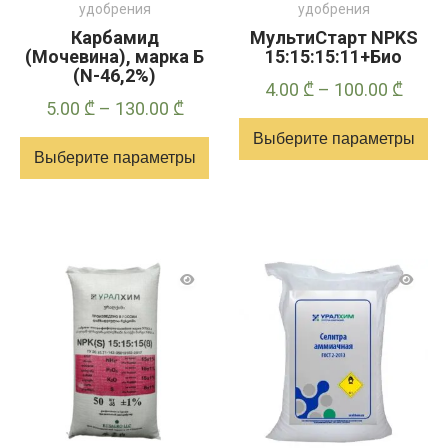
удобрения
удобрения
Карбамид
МультиСтарт NPKS
(Мочевина), марка Б
15:15:15:11+Био
(N-46,2%)
Диап
4.00
₾
–
100.00
₾
Диапазон
5.00
₾
–
130.00
₾
цен:
цен:
Выберите параметры
4.00 
Выберите параметры
5.00 ₾
–
Этот
–
100.0
Этот
товар
130.00 ₾
товар
имеет
имеет
несколько
несколько
вариантов.
вариантов.
Опции
Опции
можно
можно
выбрать
выбрать
на
на
странице
странице