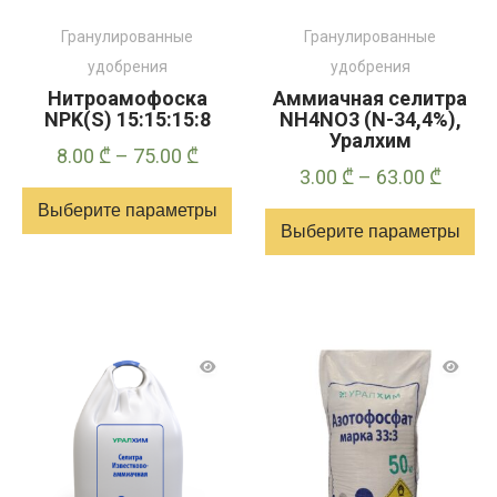
товара
товара
Гранулированные
Гранулированные
удобрения
удобрения
Нитроамофоска
Аммиачная селитра
NPK(S) 15:15:15:8
NH4NO3 (N-34,4%),
Уралхим
Диапазон
8.00
₾
–
75.00
₾
Диапа
3.00
₾
–
63.00
₾
цен:
цен:
Выберите параметры
8.00 ₾
Выберите параметры
3.00 ₾
–
Этот
–
75.00 ₾
Этот
товар
63.00 
товар
имеет
имеет
несколько
несколько
вариантов.
вариантов.
Опции
Опции
можно
можно
выбрать
выбрать