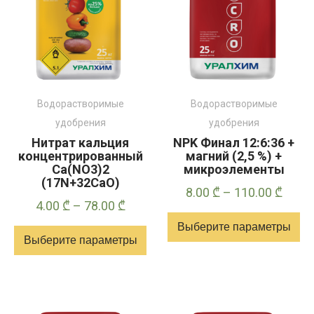
Опции
Опции
можно
можно
выбрать
выбрать
на
на
странице
странице
товара
товара
Водорастворимые
Водорастворимые
удобрения
удобрения
Нитрат кальция
NPK Финал 12:6:36 +
концентрированный
магний (2,5 %) +
Ca(NO3)2
микроэлементы
(17N+32CaO)
Диап
8.00
₾
–
110.00
₾
Диапазон
4.00
₾
–
78.00
₾
цен:
цен:
Выберите параметры
8.00 
Выберите параметры
4.00 ₾
–
Этот
–
110.0
Этот
товар
78.00 ₾
товар
имеет
имеет