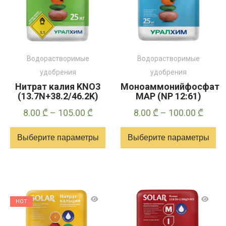
выбрать
на
странице
товара
Водорастворимые
Водорастворимые
удобрения
удобрения
Нитрат калия KNO3
Моноаммонийфосфат
(13.7N+38.2/46.2K)
MAP (NP 12:61)
Диапазон
Диап
8.00
₾
–
105.00
₾
8.00
₾
–
100.00
₾
цен:
цен:
Выберите параметры
Выберите параметры
8.00 ₾
8.00 
–
–
Этот
Этот
105.00 ₾
100.0
товар
товар
имеет
имеет
несколько
несколько
HOT
вариантов.
вариантов.