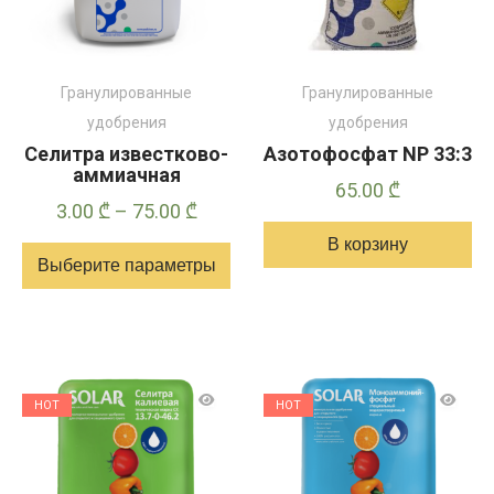
на
на
странице
странице
товара
товара
Гранулированные
Гранулированные
удобрения
удобрения
Селитра извеcтково-
Азотофосфат NP 33:3
аммиачная
65.00
₾
Диапазон
3.00
₾
–
75.00
₾
цен:
В корзину
Выберите параметры
3.00 ₾
–
Этот
75.00 ₾
товар
имеет
несколько
HOT
HOT
вариантов.
Опции
можно