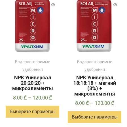
несколько
несколько
вариантов.
вариантов.
Опции
Опции
можно
можно
выбрать
выбрать
на
на
странице
странице
товара
товара
Водорастворимые
Водорастворимые
удобрения
удобрения
NPK Универсал
NPK Универсал
20:20:20 +
18:18:18 + магний
микроэлементы
(3%) +
микроэлементы
Диапазон
8.00
₾
–
120.00
₾
Диап
8.00
₾
–
120.00
₾
цен:
цен:
Выберите параметры
8.00 ₾
Выберите параметры
8.00 
–
Этот
–