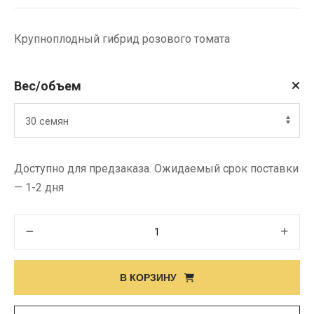
Крупноплодный гибрид розового томата
Вес/объем
Доступно для предзаказа. Ожидаемый срок поставки
— 1-2 дня
Количество
товара
Семена
В КОРЗИНУ
помидора
MAMSTON