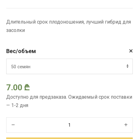
цен:
Длительный срок плодоношения, лучший гибрид для
7.00 ₾
засолки
–
Вес/объем
35.00 ₾
7.00
₾
Доступно для предзаказа. Ожидаемый срок поставки
— 1-2 дня
Количество
товара
Семена