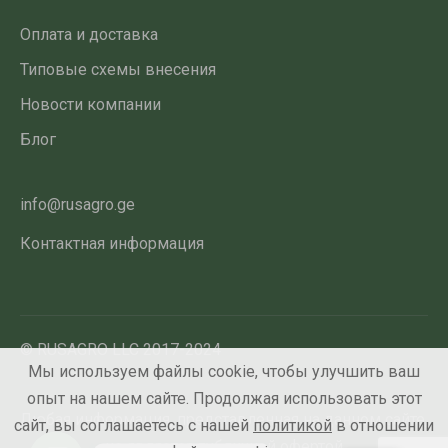
Оплата и доставка
Типовые схемы внесения
Новости компании
Блог
info@rusagro.ge
Контактная информация
© RUSAGRO LLC 2017-2024
Мы используем файлы cookie, чтобы улучшить ваш
опыт на нашем сайте. Продолжая использовать этот
Любая информация, представленная на данном сайте,
сайт, вы соглашаетесь с нашей
политикой
в отношении
не является публичной офертой