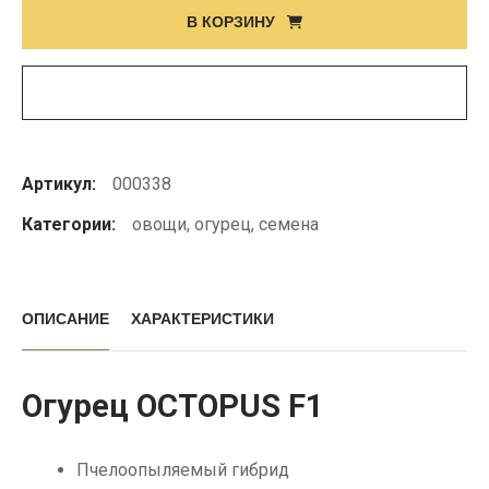
В КОРЗИНУ
огурца
OCTOPUS
F1
Артикул:
000338
Категории:
овощи
,
огурец
,
семена
ОПИСАНИЕ
ХАРАКТЕРИСТИКИ
Огурец OCTOPUS F1
Пчелоопыляемый гибрид