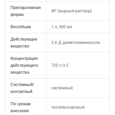
Препаративная
ВР (водный раствор)
форма
1 л, 500 мл
Вес/объем
Действующее
2,4-Д диметиламиносоль
вещество
Концентрация
720 г/л 2
действующего
вещества
Системный/
системный
контактный
По срокам
послевсходовый
внесения