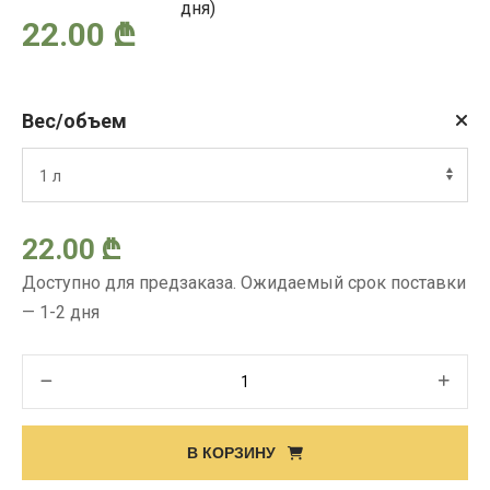
дня)
Диапазон
22.00
₾
цен:
Вес/объем
12.00 ₾
–
22.00
₾
22.00 ₾
Доступно для предзаказа. Ожидаемый срок поставки
— 1-2 дня
Количество
товара
ФЕНИКС
В КОРЗИНУ
ГОЛД,
ВР